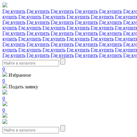
Где купить
Где купить
Где купить
Где купить
Где купить
Где ку
купить
Где купить
Где купить
Где купить
Где купить
Где купит
Где купить
Где купить
Где купить
Где купить
Где купить
Где ку
купить
Где купить
Где купить
Где купить
Где купить
Где купит
Где купить
Где купить
Где купить
Где купить
Где купить
Где ку
купить
Где купить
Где купить
Где купить
Где купить
Где купит
Где купить
Где купить
Где купить
Где купить
Где купить
Где ку
купить
Где купить
Где купить
Где купить
Где купить
Где купит
Где купить
Где купить
Где купить
Где купить
Где купить
Где ку
0
Избранное
0
Подать заявку
0
0