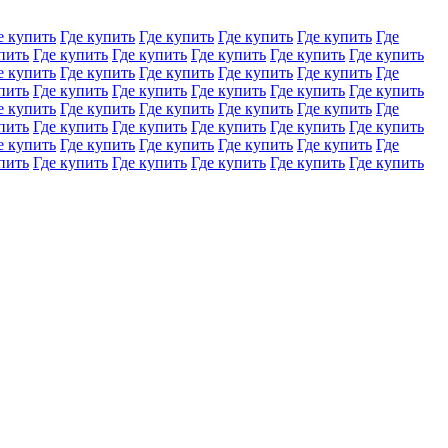
е купить
Где купить
Где купить
Где купить
Где купить
Где
пить
Где купить
Где купить
Где купить
Где купить
Где купить
е купить
Где купить
Где купить
Где купить
Где купить
Где
пить
Где купить
Где купить
Где купить
Где купить
Где купить
е купить
Где купить
Где купить
Где купить
Где купить
Где
пить
Где купить
Где купить
Где купить
Где купить
Где купить
е купить
Где купить
Где купить
Где купить
Где купить
Где
пить
Где купить
Где купить
Где купить
Где купить
Где купить