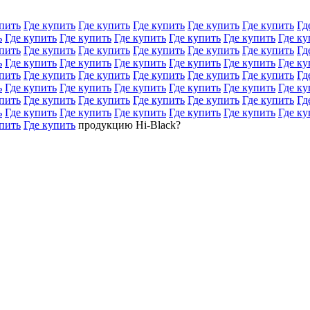
пить
Где купить
Где купить
Где купить
Где купить
Где купить
Гд
ь
Где купить
Где купить
Где купить
Где купить
Где купить
Где ку
пить
Где купить
Где купить
Где купить
Где купить
Где купить
Гд
ь
Где купить
Где купить
Где купить
Где купить
Где купить
Где ку
пить
Где купить
Где купить
Где купить
Где купить
Где купить
Гд
ь
Где купить
Где купить
Где купить
Где купить
Где купить
Где ку
пить
Где купить
Где купить
Где купить
Где купить
Где купить
Гд
ь
Где купить
Где купить
Где купить
Где купить
Где купить
Где ку
пить
Где купить
продукцию Hi-Black?