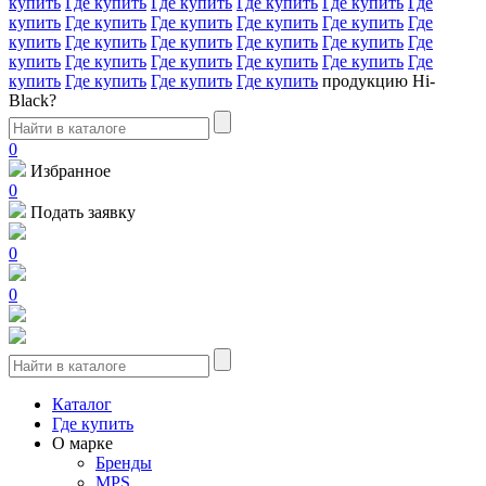
купить
Где купить
Где купить
Где купить
Где купить
Где
купить
Где купить
Где купить
Где купить
Где купить
Где
купить
Где купить
Где купить
Где купить
Где купить
Где
купить
Где купить
Где купить
Где купить
Где купить
Где
купить
Где купить
Где купить
Где купить
продукцию Hi-
Black?
0
Избранное
0
Подать заявку
0
0
Каталог
Где купить
О марке
Бренды
MPS