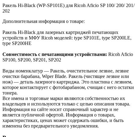
Ракель Hi-Black (WP-SP101E) для Ricoh Aficio SP 100/ 200/ 201/
202
Дополнительная информация о товаре:
Ракель Hi-Black для лазерных картриджей печатающих
устройств и МФУ Ricoh моделей: type SP101E, type SP200LE,
type SP200HE
Совместимость с печатающими устройствами:
Ricoh Aficio
SP100, SP200, SP201, SP202
Виды номенклатур — Ракель, очистительное лезвие, лезвие
очистки барабана, Wiper Blade. Ракель (чистящее лезвие или
нож) — деталь лазерного картриджа. Это пластина с лезвием,
которое контактирует с фотобарабаном, счищая с него остатки
тонера.
Все имена и торговые марки являются собственностью их
владельцев и используются только с целью описания товара.
Информация на сайте носит справочный характер и не
является публичной офертой. Информация о товарах,
характеристиках, ценах может содержать ошибки, и быть
изменена без предварительного уведомления.