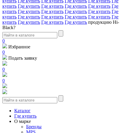
купить
Где купить
Где купить
Где купить
Где купить
Где
купить
Где купить
Где купить
Где купить
Где купить
Где
купить
Где купить
Где купить
Где купить
Где купить
Где
купить
Где купить
Где купить
Где купить
Где купить
Где
купить
Где купить
Где купить
Где купить
продукцию Hi-
Black?
0
Избранное
0
Подать заявку
0
0
Каталог
Где купить
О марке
Бренды
MPS