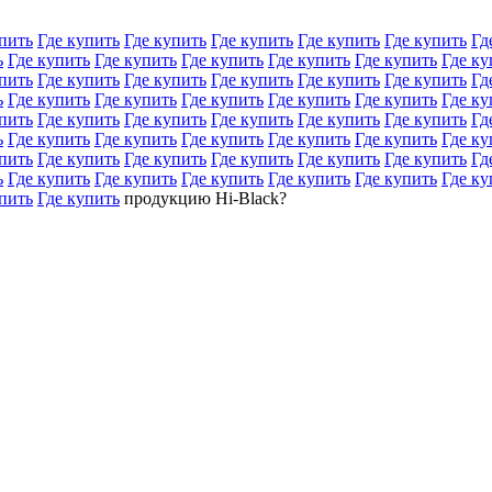
пить
Где купить
Где купить
Где купить
Где купить
Где купить
Гд
ь
Где купить
Где купить
Где купить
Где купить
Где купить
Где ку
пить
Где купить
Где купить
Где купить
Где купить
Где купить
Гд
ь
Где купить
Где купить
Где купить
Где купить
Где купить
Где ку
пить
Где купить
Где купить
Где купить
Где купить
Где купить
Гд
ь
Где купить
Где купить
Где купить
Где купить
Где купить
Где ку
пить
Где купить
Где купить
Где купить
Где купить
Где купить
Гд
ь
Где купить
Где купить
Где купить
Где купить
Где купить
Где ку
пить
Где купить
продукцию Hi-Black?