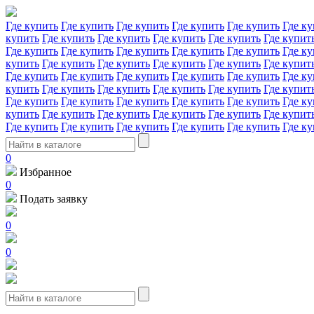
Где купить
Где купить
Где купить
Где купить
Где купить
Где ку
купить
Где купить
Где купить
Где купить
Где купить
Где купит
Где купить
Где купить
Где купить
Где купить
Где купить
Где ку
купить
Где купить
Где купить
Где купить
Где купить
Где купит
Где купить
Где купить
Где купить
Где купить
Где купить
Где ку
купить
Где купить
Где купить
Где купить
Где купить
Где купит
Где купить
Где купить
Где купить
Где купить
Где купить
Где ку
купить
Где купить
Где купить
Где купить
Где купить
Где купит
Где купить
Где купить
Где купить
Где купить
Где купить
Где ку
0
Избранное
0
Подать заявку
0
0