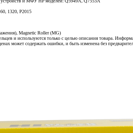
х устройств и МФУ HP моделей: Q5949A, Q7553A
160, 1320, P2015
жения), Magnetic Roller (MG)
льцев и используются только с целью описания товара. Информа
ценах может содержать ошибки, и быть изменена без предварите