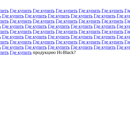
пить
Где купить
Где купить
Где купить
Где купить
Где купить
Гд
ь
Где купить
Где купить
Где купить
Где купить
Где купить
Где ку
пить
Где купить
Где купить
Где купить
Где купить
Где купить
Гд
ь
Где купить
Где купить
Где купить
Где купить
Где купить
Где ку
пить
Где купить
Где купить
Где купить
Где купить
Где купить
Гд
ь
Где купить
Где купить
Где купить
Где купить
Где купить
Где ку
пить
Где купить
Где купить
Где купить
Где купить
Где купить
Гд
ь
Где купить
Где купить
Где купить
Где купить
Где купить
Где ку
пить
Где купить
продукцию Hi-Black?