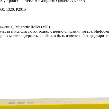
щих устройств и МФУ HP моделей: Q5949A, Q7553A
160, 1320, P2015
жения), Magnetic Roller (MG)
льцев и используются только с целью описания товара. Информа
ценах может содержать ошибки, и быть изменена без предварите