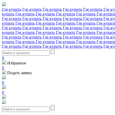
Где купить
Где купить
Где купить
Где купить
Где купить
Где ку
купить
Где купить
Где купить
Где купить
Где купить
Где купит
Где купить
Где купить
Где купить
Где купить
Где купить
Где ку
купить
Где купить
Где купить
Где купить
Где купить
Где купит
Где купить
Где купить
Где купить
Где купить
Где купить
Где ку
купить
Где купить
Где купить
Где купить
Где купить
Где купит
Где купить
Где купить
Где купить
Где купить
Где купить
Где ку
купить
Где купить
Где купить
Где купить
Где купить
Где купит
Где купить
Где купить
Где купить
Где купить
Где купить
Где ку
0
Избранное
0
Подать заявку
0
0