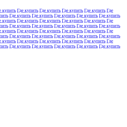
е купить
Где купить
Где купить
Где купить
Где купить
Где
пить
Где купить
Где купить
Где купить
Где купить
Где купить
е купить
Где купить
Где купить
Где купить
Где купить
Где
пить
Где купить
Где купить
Где купить
Где купить
Где купить
е купить
Где купить
Где купить
Где купить
Где купить
Где
пить
Где купить
Где купить
Где купить
Где купить
Где купить
е купить
Где купить
Где купить
Где купить
Где купить
Где
пить
Где купить
Где купить
Где купить
Где купить
Где купить