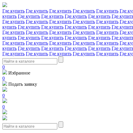
Где купить
Где купить
Где купить
Где купить
Где купить
Где ку
купить
Где купить
Где купить
Где купить
Где купить
Где купит
Где купить
Где купить
Где купить
Где купить
Где купить
Где ку
купить
Где купить
Где купить
Где купить
Где купить
Где купит
Где купить
Где купить
Где купить
Где купить
Где купить
Где ку
купить
Где купить
Где купить
Где купить
Где купить
Где купит
Где купить
Где купить
Где купить
Где купить
Где купить
Где ку
купить
Где купить
Где купить
Где купить
Где купить
Где купит
Где купить
Где купить
Где купить
Где купить
Где купить
Где ку
0
Избранное
0
Подать заявку
0
0