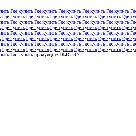
пить
Где купить
Где купить
Где купить
Где купить
Где купить
Гд
ь
Где купить
Где купить
Где купить
Где купить
Где купить
Где ку
пить
Где купить
Где купить
Где купить
Где купить
Где купить
Гд
ь
Где купить
Где купить
Где купить
Где купить
Где купить
Где ку
пить
Где купить
Где купить
Где купить
Где купить
Где купить
Гд
ь
Где купить
Где купить
Где купить
Где купить
Где купить
Где ку
пить
Где купить
Где купить
Где купить
Где купить
Где купить
Гд
ь
Где купить
Где купить
Где купить
Где купить
Где купить
Где ку
пить
Где купить
продукцию Hi-Black?