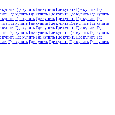
е купить
Где купить
Где купить
Где купить
Где купить
Где
пить
Где купить
Где купить
Где купить
Где купить
Где купить
е купить
Где купить
Где купить
Где купить
Где купить
Где
пить
Где купить
Где купить
Где купить
Где купить
Где купить
е купить
Где купить
Где купить
Где купить
Где купить
Где
пить
Где купить
Где купить
Где купить
Где купить
Где купить
е купить
Где купить
Где купить
Где купить
Где купить
Где
пить
Где купить
Где купить
Где купить
Где купить
Где купить