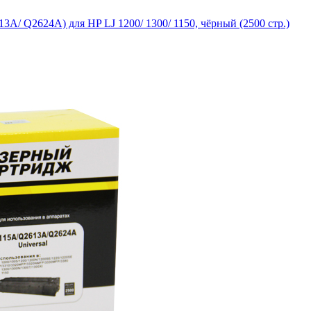
/ Q2624A) для HP LJ 1200/ 1300/ 1150, чёрный (2500 стр.)