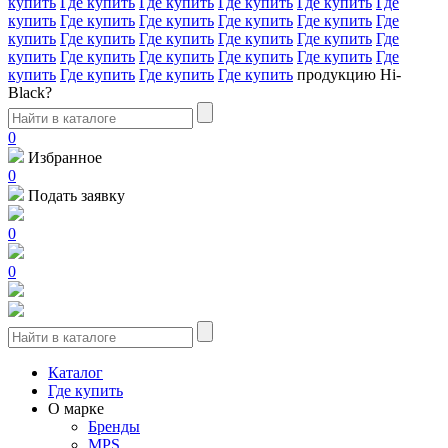
купить
Где купить
Где купить
Где купить
Где купить
Где
купить
Где купить
Где купить
Где купить
Где купить
Где
купить
Где купить
Где купить
Где купить
Где купить
Где
купить
Где купить
Где купить
Где купить
Где купить
Где
купить
Где купить
Где купить
Где купить
продукцию Hi-
Black?
0
Избранное
0
Подать заявку
0
0
Каталог
Где купить
О марке
Бренды
MPS