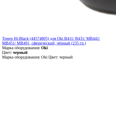
Тонер Hi-Black (44574805) для Oki B411/ B431/ MB441/
MB451/ MB491, сферический, чёрный (235 гр.)
Марка оборудования:
Oki
Цвет:
черный
Марка оборудования: Oki Цвет: черный