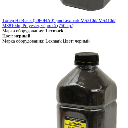
Тонер Hi-Black (50F0HA0) для Lexmark MS310d/ MS410d/
MS810dn, Polyester, чёрный (750 гр.)
Марка оборудования:
Lexmark
Цвет:
черный
Марка оборудования: Lexmark Цвет: черный