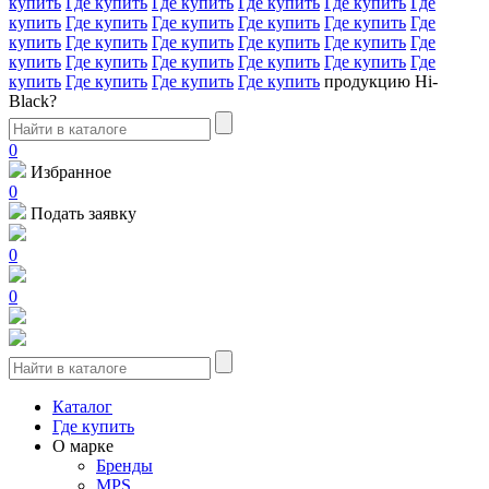
купить
Где купить
Где купить
Где купить
Где купить
Где
купить
Где купить
Где купить
Где купить
Где купить
Где
купить
Где купить
Где купить
Где купить
Где купить
Где
купить
Где купить
Где купить
Где купить
Где купить
Где
купить
Где купить
Где купить
Где купить
продукцию Hi-
Black?
0
Избранное
0
Подать заявку
0
0
Каталог
Где купить
О марке
Бренды
MPS