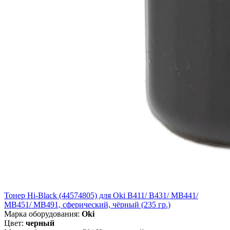
Тонер Hi-Black (44574805) для Oki B411/ B431/ MB441/
MB451/ MB491, сферический, чёрный (235 гр.)
Марка оборудования:
Oki
Цвет:
черный