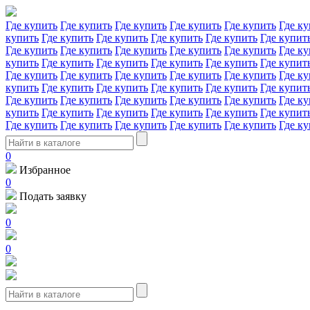
Где купить
Где купить
Где купить
Где купить
Где купить
Где ку
купить
Где купить
Где купить
Где купить
Где купить
Где купит
Где купить
Где купить
Где купить
Где купить
Где купить
Где ку
купить
Где купить
Где купить
Где купить
Где купить
Где купит
Где купить
Где купить
Где купить
Где купить
Где купить
Где ку
купить
Где купить
Где купить
Где купить
Где купить
Где купит
Где купить
Где купить
Где купить
Где купить
Где купить
Где ку
купить
Где купить
Где купить
Где купить
Где купить
Где купит
Где купить
Где купить
Где купить
Где купить
Где купить
Где ку
0
Избранное
0
Подать заявку
0
0