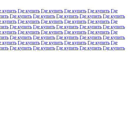
е купить
Где купить
Где купить
Где купить
Где купить
Где
пить
Где купить
Где купить
Где купить
Где купить
Где купить
е купить
Где купить
Где купить
Где купить
Где купить
Где
пить
Где купить
Где купить
Где купить
Где купить
Где купить
е купить
Где купить
Где купить
Где купить
Где купить
Где
пить
Где купить
Где купить
Где купить
Где купить
Где купить
е купить
Где купить
Где купить
Где купить
Где купить
Где
пить
Где купить
Где купить
Где купить
Где купить
Где купить