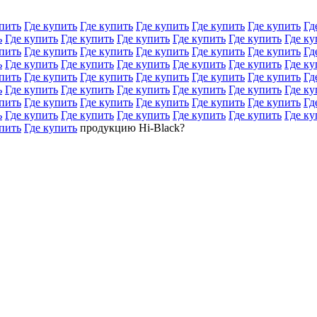
пить
Где купить
Где купить
Где купить
Где купить
Где купить
Гд
ь
Где купить
Где купить
Где купить
Где купить
Где купить
Где ку
пить
Где купить
Где купить
Где купить
Где купить
Где купить
Гд
ь
Где купить
Где купить
Где купить
Где купить
Где купить
Где ку
пить
Где купить
Где купить
Где купить
Где купить
Где купить
Гд
ь
Где купить
Где купить
Где купить
Где купить
Где купить
Где ку
пить
Где купить
Где купить
Где купить
Где купить
Где купить
Гд
ь
Где купить
Где купить
Где купить
Где купить
Где купить
Где ку
пить
Где купить
продукцию Hi-Black?