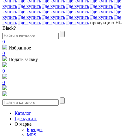
купить
Где купить
Где купить
Где купить
Где купить
Где
купить
Где купить
Где купить
Где купить
Где купить
Где
купить
Где купить
Где купить
Где купить
Где купить
Где
купить
Где купить
Где купить
Где купить
Где купить
Где
купить
Где купить
Где купить
Где купить
продукцию Hi-
Black?
0
Избранное
0
Подать заявку
0
0
Каталог
Где купить
О марке
Бренды
MPS