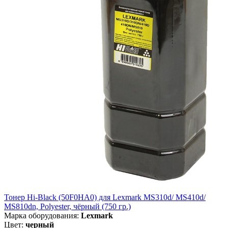
Тонер Hi-Black (50F0HA0) для Lexmark MS310d/ MS410d/
MS810dn, Polyester, чёрный (750 гр.)
Марка оборудования:
Lexmark
Цвет:
черный