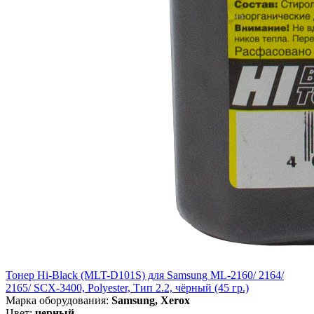
Тонер Hi-Black (MLT-D101S) для Samsung ML-2160/ 2164/
2165/ SCX-3400, Polyester, Тип 2.2, чёрный (45 гр.)
Марка оборудования:
Samsung, Xerox
Цвет:
черный