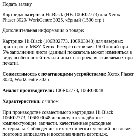
Подать заявку
Картридж лазерный Hi-Black (HB-106R02773) для Xerox
Phaser 3020/ WorkCentre 3025, чёрный (1500 стр.)
Дополнительная информация о товаре:
Картридж Hi-Black (106R02773, 106R03048) для лазерных
принтеров и МФУ Xerox. Ресурс составляет 1500 копий при
5% заполнении листа (данный показатель может изменяться в
виду особенностей тех или иных настроек, выставляемых при
печати).
Совместимость с печатающими устройствами:
Xerox Phaser
3020, WorkCentre 3025
Аналог производителя:
106R02773, 106R03048
Характеристики:
с чипом
При производстве совместимого картриджа Hi-Black
106R02773, 106R03048 используются надёжные
комплектующие, запчасти, качественные расходные
материалы. Соблюдение этих технических условий позволяет
повторно заправлять и восстанавливать картридж.