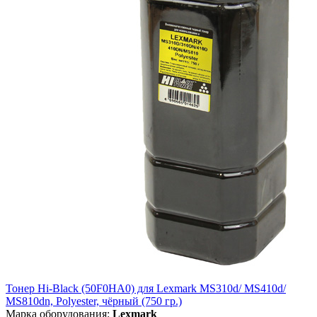
Тонер Hi-Black (50F0HA0) для Lexmark MS310d/ MS410d/
MS810dn, Polyester, чёрный (750 гр.)
Марка оборудования:
Lexmark