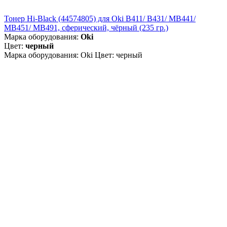
Тонер Hi-Black (44574805) для Oki B411/ B431/ MB441/
MB451/ MB491, сферический, чёрный (235 гр.)
Марка оборудования:
Oki
Цвет:
черный
Марка оборудования: Oki Цвет: черный