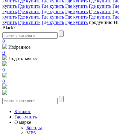
купить
Где купить
Где купить
Где купить
Где купить
Где
купить
Где купить
Где купить
Где купить
Где купить
Где
купить
Где купить
Где купить
Где купить
Где купить
Где
купить
Где купить
Где купить
Где купить
Где купить
Где
купить
Где купить
Где купить
Где купить
продукцию Hi-
Black?
0
Избранное
0
Подать заявку
0
0
Каталог
Где купить
О марке
Бренды
MPS