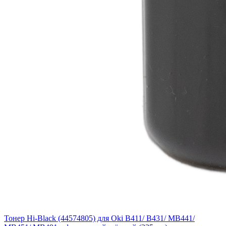
Тонер Hi-Black (44574805) для Oki B411/ B431/ MB441/