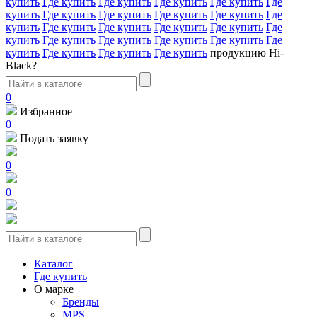
купить
Где купить
Где купить
Где купить
Где купить
Где
купить
Где купить
Где купить
Где купить
Где купить
Где
купить
Где купить
Где купить
Где купить
Где купить
Где
купить
Где купить
Где купить
Где купить
Где купить
Где
купить
Где купить
Где купить
Где купить
продукцию Hi-
Black?
0
Избранное
0
Подать заявку
0
0
Каталог
Где купить
О марке
Бренды
MPS