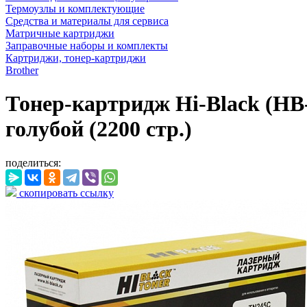
Термоузлы и комплектующие
Средства и материалы для сервиса
Матричные картриджи
Заправочные наборы и комплекты
Картриджи, тонер-картриджи
Brother
Тонер-картридж Hi-Black (H
голубой (2200 стр.)
поделиться:
скопировать ссылку