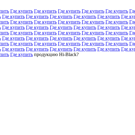
пить
Где купить
Где купить
Где купить
Где купить
Где купить
Гд
ь
Где купить
Где купить
Где купить
Где купить
Где купить
Где ку
пить
Где купить
Где купить
Где купить
Где купить
Где купить
Гд
ь
Где купить
Где купить
Где купить
Где купить
Где купить
Где ку
пить
Где купить
Где купить
Где купить
Где купить
Где купить
Гд
ь
Где купить
Где купить
Где купить
Где купить
Где купить
Где ку
пить
Где купить
Где купить
Где купить
Где купить
Где купить
Гд
ь
Где купить
Где купить
Где купить
Где купить
Где купить
Где ку
пить
Где купить
продукцию Hi-Black?