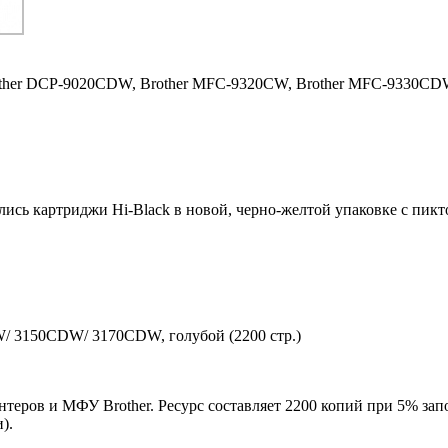
ther DCP-9020CDW,
Brother MFC-9320CW,
Brother MFC-9330C
ились картриджи Hi-Black в новой, черно-желтой упаковке с пи
W/ 3150CDW/ 3170CDW, голубой (2200 стр.)
теров и МФУ Brother. Ресурс составляет 2200 копий при 5% зап
).