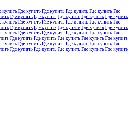
е купить
Где купить
Где купить
Где купить
Где купить
Где
пить
Где купить
Где купить
Где купить
Где купить
Где купить
е купить
Где купить
Где купить
Где купить
Где купить
Где
пить
Где купить
Где купить
Где купить
Где купить
Где купить
е купить
Где купить
Где купить
Где купить
Где купить
Где
пить
Где купить
Где купить
Где купить
Где купить
Где купить
е купить
Где купить
Где купить
Где купить
Где купить
Где
пить
Где купить
Где купить
Где купить
Где купить
Где купить