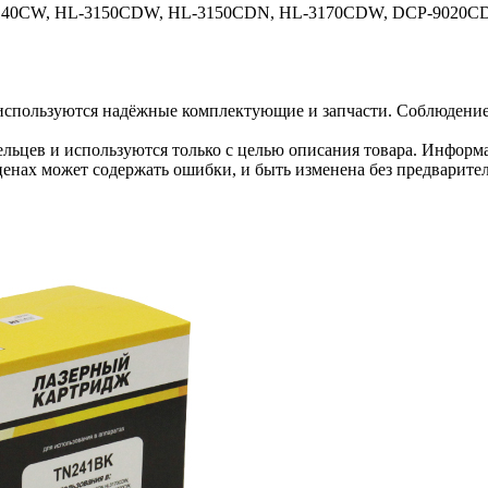
3140CW, HL-3150CDW, HL-3150CDN, HL-3170CDW, DCP-9020C
используются надёжные комплектующие и запчасти. Соблюдение 
льцев и используются только с целью описания товара. Информа
ценах может содержать ошибки, и быть изменена без предварите