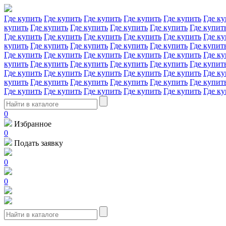
Где купить
Где купить
Где купить
Где купить
Где купить
Где ку
купить
Где купить
Где купить
Где купить
Где купить
Где купит
Где купить
Где купить
Где купить
Где купить
Где купить
Где ку
купить
Где купить
Где купить
Где купить
Где купить
Где купит
Где купить
Где купить
Где купить
Где купить
Где купить
Где ку
купить
Где купить
Где купить
Где купить
Где купить
Где купит
Где купить
Где купить
Где купить
Где купить
Где купить
Где ку
купить
Где купить
Где купить
Где купить
Где купить
Где купит
Где купить
Где купить
Где купить
Где купить
Где купить
Где ку
0
Избранное
0
Подать заявку
0
0