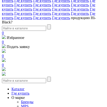
купить
Где купить
Где купить
Где купить
Где купить
Где
купить
Где купить
Где купить
Где купить
Где купить
Где
купить
Где купить
Где купить
Где купить
Где купить
Где
купить
Где купить
Где купить
Где купить
Где купить
Где
купить
Где купить
Где купить
Где купить
продукцию Hi-
Black?
0
Избранное
0
Подать заявку
0
0
Каталог
Где купить
О марке
Бренды
MPS