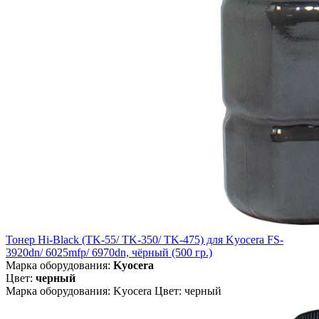
Тонер Hi-Black (TK-55/ TK-350/ TK-475) для Kyocera FS-
3920dn/ 6025mfp/ 6970dn, чёрный (500 гр.)
Марка оборудования:
Kyocera
Цвет:
черный
Марка оборудования: Kyocera Цвет: черный