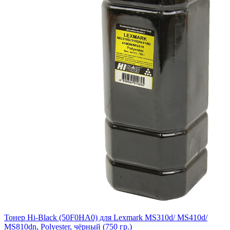
Тонер Hi-Black (50F0HA0) для Lexmark MS310d/ MS410d/
MS810dn, Polyester, чёрный (750 гр.)