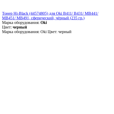
Тонер Hi-Black (44574805) для Oki B411/ B431/ MB441/
MB451/ MB491, сферический, чёрный (235 гр.)
Марка оборудования:
Oki
Цвет:
черный
Марка оборудования: Oki Цвет: черный