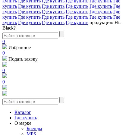
купить
Где купить
Где купить
Где купить
Где купить
Где
купить
Где купить
Где купить
Где купить
Где купить
Где
купить
Где купить
Где купить
Где купить
Где купить
Где
купить
Где купить
Где купить
Где купить
Где купить
Где
купить
Где купить
Где купить
Где купить
продукцию Hi-
Black?
0
Избранное
0
Подать заявку
0
0
Каталог
Где купить
О марке
Бренды
MPS