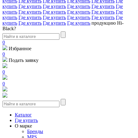
купить
Где купить
Где купить
Где купить
Где купить
Где
купить
Где купить
Где купить
Где купить
Где купить
Где
купить
Где купить
Где купить
Где купить
Где купить
Где
купить
Где купить
Где купить
Где купить
Где купить
Где
купить
Где купить
Где купить
Где купить
продукцию Hi-
Black?
0
Избранное
0
Подать заявку
0
0
Каталог
Где купить
О марке
Бренды
MPS