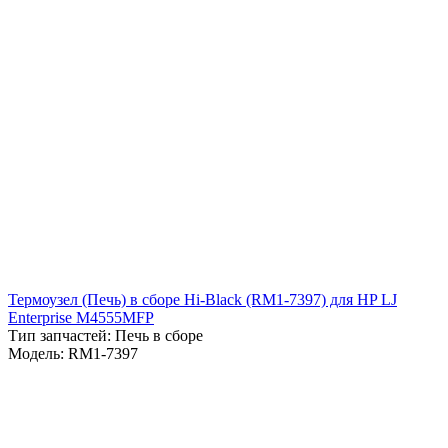
Термоузел (Печь) в сборе Hi-Black (RM1-7397) для HP LJ
Enterprise M4555MFP
Тип запчастей: Печь в сборе
Модель: RM1-7397