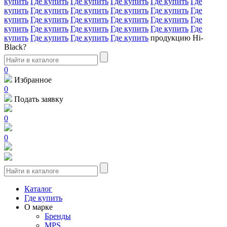
купить
Где купить
Где купить
Где купить
Где купить
Где
купить
Где купить
Где купить
Где купить
Где купить
Где
купить
Где купить
Где купить
Где купить
Где купить
Где
купить
Где купить
Где купить
Где купить
Где купить
Где
купить
Где купить
Где купить
Где купить
продукцию Hi-
Black?
0
Избранное
0
Подать заявку
0
0
Каталог
Где купить
О марке
Бренды
MPS