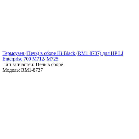
Термоузел (Печь) в сборе Hi-Black (RM1-8737) для HP LJ
Enterprise 700 M712/ M725
Тип запчастей: Печь в сборе
Модель: RM1-8737