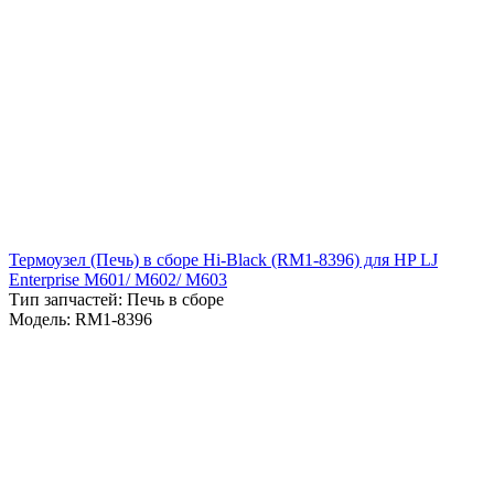
Термоузел (Печь) в сборе Hi-Black (RM1-8396) для HP LJ
Enterprise M601/ M602/ M603
Тип запчастей: Печь в сборе
Модель: RM1-8396