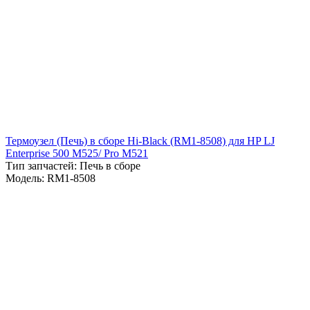
Термоузел (Печь) в сборе Hi-Black (RM1-8508) для HP LJ
Enterprise 500 M525/ Pro M521
Тип запчастей: Печь в сборе
Модель: RM1-8508