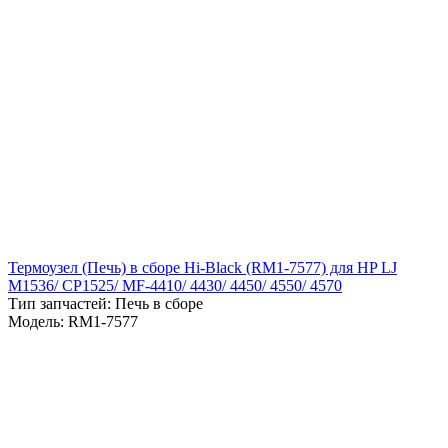
Термоузел (Печь) в сборе Hi-Black (RM1-7577) для HP LJ
M1536/ CP1525/ MF-4410/ 4430/ 4450/ 4550/ 4570
Тип запчастей: Печь в сборе
Модель: RM1-7577