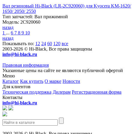
Вал резиновый Hi-Black (LR-2C920060) для Kyocera KM-1620/
1650/ 2050/ 2550
Тип запчастей: Вал прижимной
Модель: 2C920060
назад
1
...
6
7
8
9
10
назад
Показывать по:
12
24
60
120
все
2003-2026 © Hi-Black, Все права защищены
info@hi-black.ru
Правовая информация
Указанные цены на сайте не являются публичной офертой
Меню
Каталог
Как купить
О марке
Новости
Для клиентов
Техническая поддержка
Дилерам
Регистрационная форма
Контакты
info@hi-black.ru
2003-2026 © Hi-Black, Все права защищены