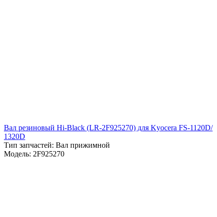
Вал резиновый Hi-Black (LR-2F925270) для Kyocera FS-1120D/
1320D
Тип запчастей: Вал прижимной
Модель: 2F925270