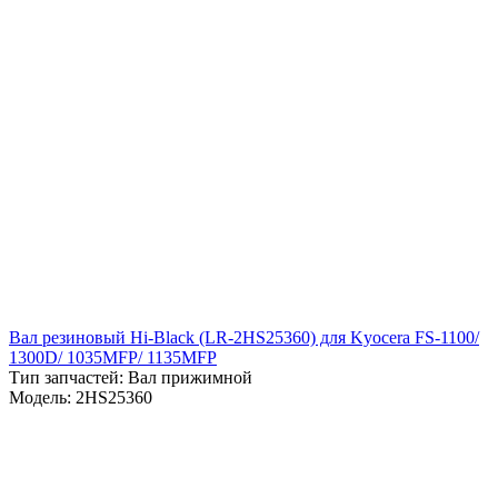
Вал резиновый Hi-Black (LR-2HS25360) для Kyocera FS-1100/
1300D/ 1035MFP/ 1135MFP
Тип запчастей: Вал прижимной
Модель: 2HS25360