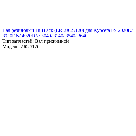
Вал резиновый Hi-Black (LR-2J025120) для Kyocera FS-2020D/
3920DN/ 4020DN/ 3040/ 3140/ 3540/ 3640
Тип запчастей: Вал прижимной
Модель: 2J025120