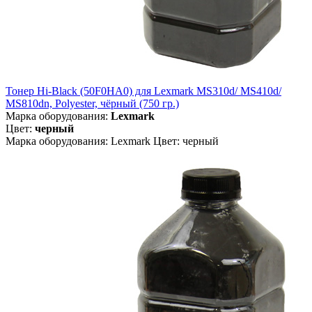
Тонер Hi-Black (50F0HA0) для Lexmark MS310d/ MS410d/
MS810dn, Polyester, чёрный (750 гр.)
Марка оборудования:
Lexmark
Цвет:
черный
Марка оборудования: Lexmark Цвет: черный