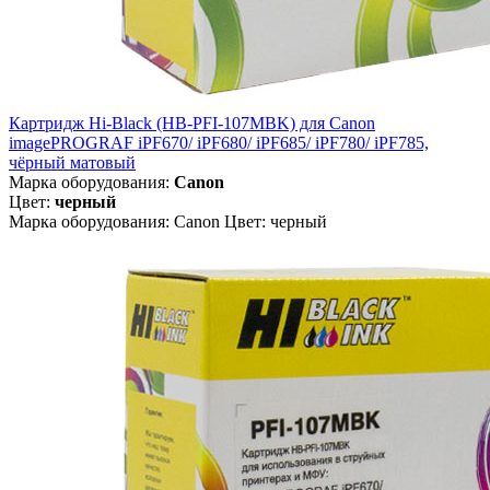
Картридж Hi-Black (HB-PFI-107MBK) для Canon
imagePROGRAF iPF670/ iPF680/ iPF685/ iPF780/ iPF785,
чёрный матовый
Марка оборудования:
Canon
Цвет:
черный
Марка оборудования: Canon Цвет: черный