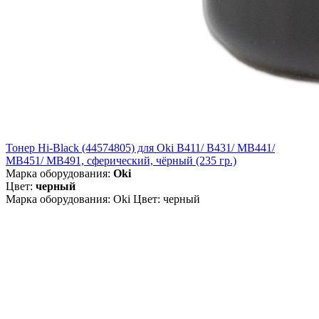
Тонер Hi-Black (44574805) для Oki B411/ B431/ MB441/
MB451/ MB491, сферический, чёрный (235 гр.)
Марка оборудования:
Oki
Цвет:
черный
Марка оборудования: Oki Цвет: черный