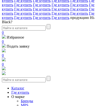
купить
Где купить
Где купить
Где купить
Где купить
Где
купить
Где купить
Где купить
Где купить
Где купить
Где
купить
Где купить
Где купить
Где купить
Где купить
Где
купить
Где купить
Где купить
Где купить
Где купить
Где
купить
Где купить
Где купить
Где купить
продукцию Hi-
Black?
0
Избранное
0
Подать заявку
0
0
Каталог
Где купить
О марке
Бренды
MPS