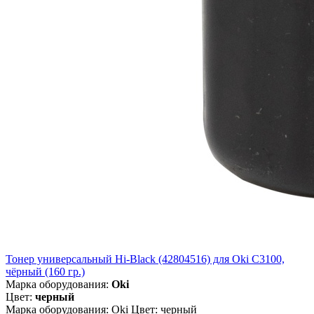
Тонер универсальный Hi-Black (42804516) для Oki С3100,
чёрный (160 гр.)
Марка оборудования:
Oki
Цвет:
черный
Марка оборудования: Oki Цвет: черный