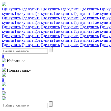
Где купить
Где купить
Где купить
Где купить
Где купить
Где ку
купить
Где купить
Где купить
Где купить
Где купить
Где купит
Где купить
Где купить
Где купить
Где купить
Где купить
Где ку
купить
Где купить
Где купить
Где купить
Где купить
Где купит
Где купить
Где купить
Где купить
Где купить
Где купить
Где ку
купить
Где купить
Где купить
Где купить
Где купить
Где купит
Где купить
Где купить
Где купить
Где купить
Где купить
Где ку
купить
Где купить
Где купить
Где купить
Где купить
Где купит
Где купить
Где купить
Где купить
Где купить
Где купить
Где ку
0
Избранное
0
Подать заявку
0
0