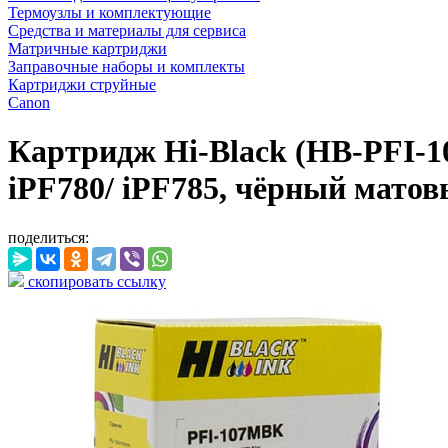
Термоузлы и комплектующие
Средства и материалы для сервиса
Матричные картриджи
Заправочные наборы и комплекты
Картриджи струйные
Canon
Картридж Hi-Black (HB-PFI-1
iPF780/ iPF785, чёрный мато
поделиться:
скопировать ссылку