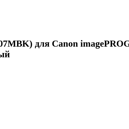
07MBK) для Canon imagePROGR
вый