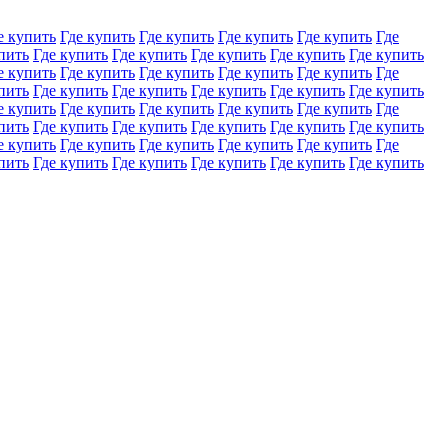
е купить
Где купить
Где купить
Где купить
Где купить
Где
пить
Где купить
Где купить
Где купить
Где купить
Где купить
е купить
Где купить
Где купить
Где купить
Где купить
Где
пить
Где купить
Где купить
Где купить
Где купить
Где купить
е купить
Где купить
Где купить
Где купить
Где купить
Где
пить
Где купить
Где купить
Где купить
Где купить
Где купить
е купить
Где купить
Где купить
Где купить
Где купить
Где
пить
Где купить
Где купить
Где купить
Где купить
Где купить