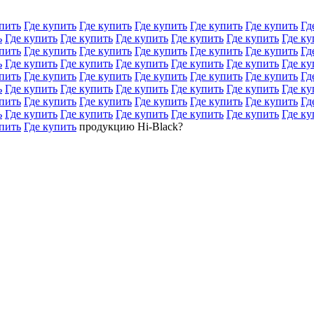
пить
Где купить
Где купить
Где купить
Где купить
Где купить
Гд
ь
Где купить
Где купить
Где купить
Где купить
Где купить
Где ку
пить
Где купить
Где купить
Где купить
Где купить
Где купить
Гд
ь
Где купить
Где купить
Где купить
Где купить
Где купить
Где ку
пить
Где купить
Где купить
Где купить
Где купить
Где купить
Гд
ь
Где купить
Где купить
Где купить
Где купить
Где купить
Где ку
пить
Где купить
Где купить
Где купить
Где купить
Где купить
Гд
ь
Где купить
Где купить
Где купить
Где купить
Где купить
Где ку
пить
Где купить
продукцию Hi-Black?