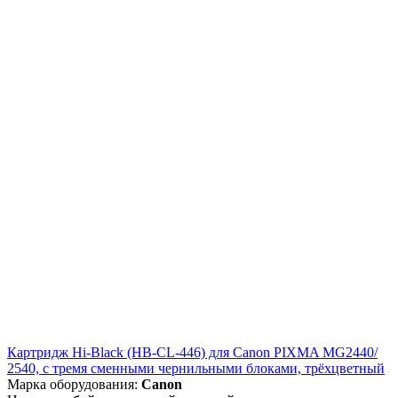
Картридж Hi-Black (HB-CL-446) для Canon PIXMA MG2440/
2540, с тремя сменными чернильными блоками, трёхцветный
Марка оборудования:
Canon