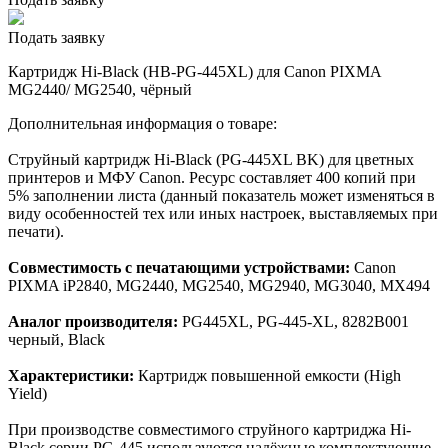
Подать заявку
Картридж Hi-Black (HB-PG-445XL) для Canon PIXMA
MG2440/ MG2540, чёрный
Дополнительная информация о товаре:
Струйный картридж Hi-Black (PG-445XL BK) для цветных
принтеров и МФУ Canon. Ресурс составляет 400 копий при
5% заполнении листа (данный показатель может изменяться в
виду особенностей тех или иных настроек, выставляемых при
печати).
Совместимость с печатающими устройствами:
Canon
PIXMA iP2840, MG2440, MG2540, MG2940, MG3040, MX494
Аналог производителя:
PG445XL, PG-445-XL, 8282B001
черный, Black
Характеристики:
Картридж повышенной емкости (High
Yield)
При производстве совместимого струйного картриджа Hi-
Black серии PG-445 используются надёжные комплектующие,