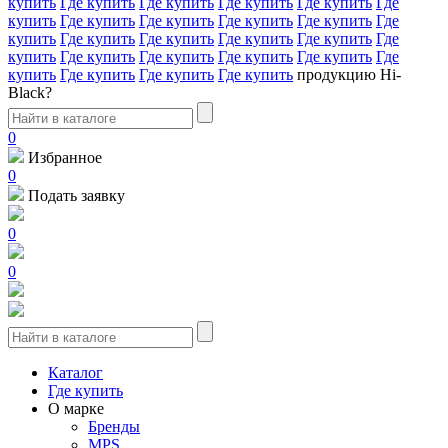
купить
Где купить
Где купить
Где купить
Где купить
Где
купить
Где купить
Где купить
Где купить
Где купить
Где
купить
Где купить
Где купить
Где купить
Где купить
Где
купить
Где купить
Где купить
Где купить
Где купить
Где
купить
Где купить
Где купить
Где купить
продукцию Hi-
Black?
0
Избранное
0
Подать заявку
0
0
Каталог
Где купить
О марке
Бренды
MPS