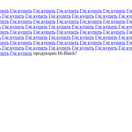
пить
Где купить
Где купить
Где купить
Где купить
Где купить
Гд
ь
Где купить
Где купить
Где купить
Где купить
Где купить
Где ку
пить
Где купить
Где купить
Где купить
Где купить
Где купить
Гд
ь
Где купить
Где купить
Где купить
Где купить
Где купить
Где ку
пить
Где купить
Где купить
Где купить
Где купить
Где купить
Гд
ь
Где купить
Где купить
Где купить
Где купить
Где купить
Где ку
пить
Где купить
Где купить
Где купить
Где купить
Где купить
Гд
ь
Где купить
Где купить
Где купить
Где купить
Где купить
Где ку
пить
Где купить
продукцию Hi-Black?