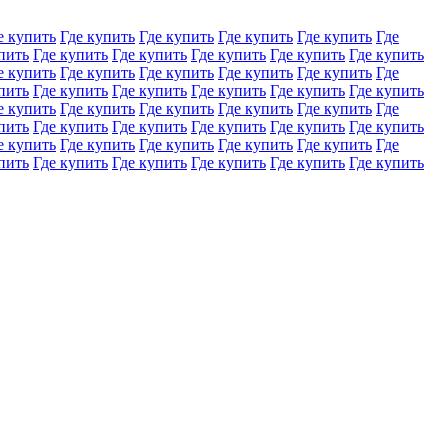
е купить
Где купить
Где купить
Где купить
Где купить
Где
пить
Где купить
Где купить
Где купить
Где купить
Где купить
е купить
Где купить
Где купить
Где купить
Где купить
Где
пить
Где купить
Где купить
Где купить
Где купить
Где купить
е купить
Где купить
Где купить
Где купить
Где купить
Где
пить
Где купить
Где купить
Где купить
Где купить
Где купить
е купить
Где купить
Где купить
Где купить
Где купить
Где
пить
Где купить
Где купить
Где купить
Где купить
Где купить