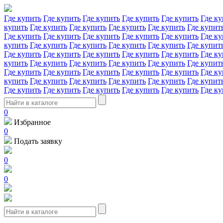
Где купить
Где купить
Где купить
Где купить
Где купить
Где ку
купить
Где купить
Где купить
Где купить
Где купить
Где купит
Где купить
Где купить
Где купить
Где купить
Где купить
Где ку
купить
Где купить
Где купить
Где купить
Где купить
Где купит
Где купить
Где купить
Где купить
Где купить
Где купить
Где ку
купить
Где купить
Где купить
Где купить
Где купить
Где купит
Где купить
Где купить
Где купить
Где купить
Где купить
Где ку
купить
Где купить
Где купить
Где купить
Где купить
Где купит
Где купить
Где купить
Где купить
Где купить
Где купить
Где ку
0
Избранное
0
Подать заявку
0
0