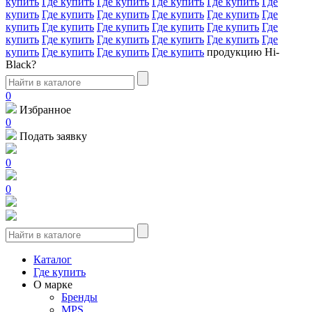
купить
Где купить
Где купить
Где купить
Где купить
Где
купить
Где купить
Где купить
Где купить
Где купить
Где
купить
Где купить
Где купить
Где купить
Где купить
Где
купить
Где купить
Где купить
Где купить
Где купить
Где
купить
Где купить
Где купить
Где купить
продукцию Hi-
Black?
0
Избранное
0
Подать заявку
0
0
Каталог
Где купить
О марке
Бренды
MPS