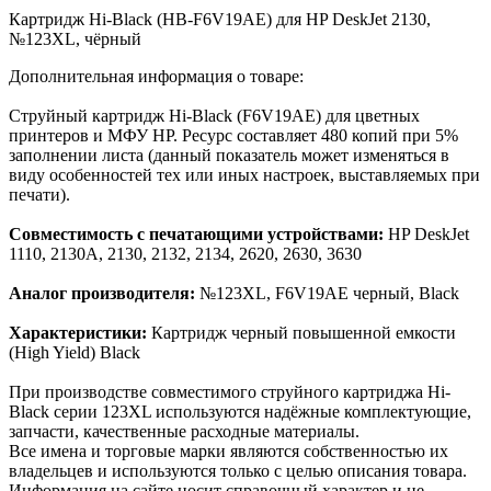
Картридж Hi-Black (HB-F6V19AE) для HP DeskJet 2130,
№123XL, чёрный
Дополнительная информация о товаре:
Струйный картридж Hi-Black (F6V19AE) для цветных
принтеров и МФУ HP. Ресурс составляет 480 копий при 5%
заполнении листа (данный показатель может изменяться в
виду особенностей тех или иных настроек, выставляемых при
печати).
Совместимость с печатающими устройствами:
HP DeskJet
1110, 2130A, 2130, 2132, 2134, 2620, 2630, 3630
Аналог производителя:
№123XL, F6V19AE черный, Black
Характеристики:
Картридж черный повышенной емкости
(High Yield) Black
При производстве совместимого струйного картриджа Hi-
Black серии 123XL используются надёжные комплектующие,
запчасти, качественные расходные материалы.
Все имена и торговые марки являются собственностью их
владельцев и используются только с целью описания товара.
Информация на сайте носит справочный характер и не