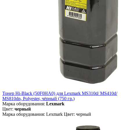
Тонер Hi-Black (50F0HA0) для Lexmark MS310d/ MS410d/
MS810dn, Polyester, чёрный (750 гр.)
Марка оборудования:
Lexmark
Цвет:
черный
Марка оборудования: Lexmark Цвет: черный