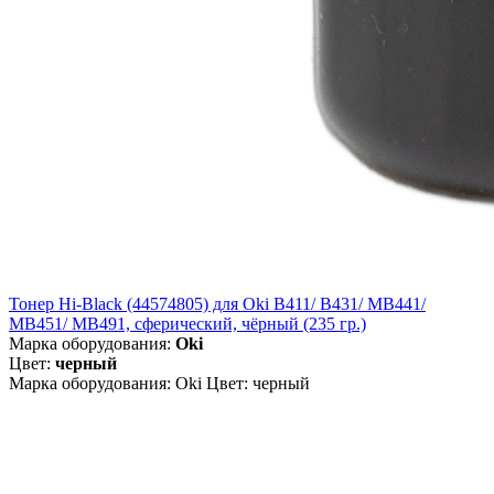
Тонер Hi-Black (44574805) для Oki B411/ B431/ MB441/
MB451/ MB491, сферический, чёрный (235 гр.)
Марка оборудования:
Oki
Цвет:
черный
Марка оборудования: Oki Цвет: черный