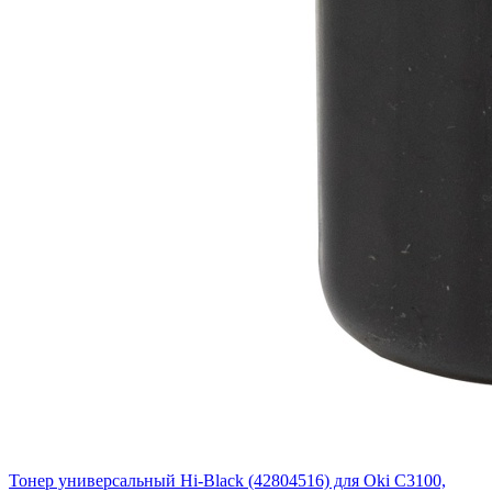
Тонер универсальный Hi-Black (42804516) для Oki С3100,