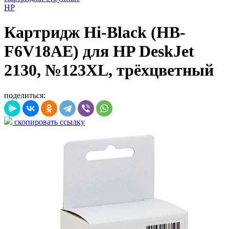
HP
Картридж Hi-Black (HB-
F6V18AE) для HP DeskJet
2130, №123XL, трёхцветный
поделиться:
скопировать ссылку