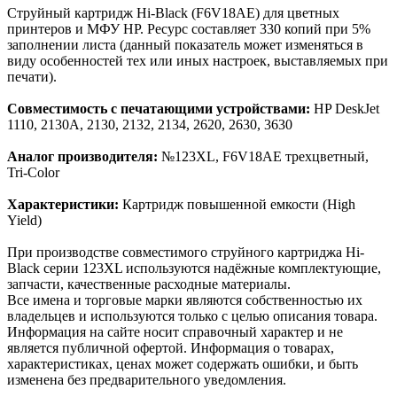
Струйный картридж Hi-Black (F6V18AE) для цветных
принтеров и МФУ HP. Ресурс составляет 330 копий при 5%
заполнении листа (данный показатель может изменяться в
виду особенностей тех или иных настроек, выставляемых при
печати).
Совместимость с печатающими устройствами:
HP DeskJet
1110, 2130A, 2130, 2132, 2134, 2620, 2630, 3630
Аналог производителя:
№123XL, F6V18AE трехцветный,
Tri-Color
Характеристики:
Картридж повышенной емкости (High
Yield)
При производстве совместимого струйного картриджа Hi-
Black серии 123XL используются надёжные комплектующие,
запчасти, качественные расходные материалы.
Все имена и торговые марки являются собственностью их
владельцев и используются только с целью описания товара.
Информация на сайте носит справочный характер и не
является публичной офертой. Информация о товарах,
характеристиках, ценах может содержать ошибки, и быть
изменена без предварительного уведомления.