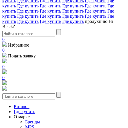
купить
Где купить
Где купить
Где купить
Где купить
Где
купить
Где купить
Где купить
Где купить
Где купить
Где
купить
Где купить
Где купить
Где купить
Где купить
Где
купить
Где купить
Где купить
Где купить
Где купить
Где
купить
Где купить
Где купить
Где купить
продукцию Hi-
Black?
0
Избранное
0
Подать заявку
0
0
Каталог
Где купить
О марке
Бренды
MPS