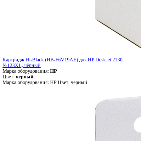
Картридж Hi-Black (HB-F6V19AE) для HP DeskJet 2130,
№123XL, чёрный
Марка оборудования:
HP
Цвет:
черный
Марка оборудования: HP Цвет: черный