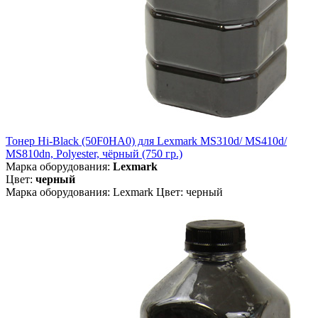
Тонер Hi-Black (50F0HA0) для Lexmark MS310d/ MS410d/
MS810dn, Polyester, чёрный (750 гр.)
Марка оборудования:
Lexmark
Цвет:
черный
Марка оборудования: Lexmark Цвет: черный