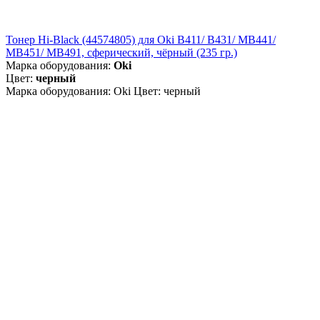
Тонер Hi-Black (44574805) для Oki B411/ B431/ MB441/
MB451/ MB491, сферический, чёрный (235 гр.)
Марка оборудования:
Oki
Цвет:
черный
Марка оборудования: Oki Цвет: черный