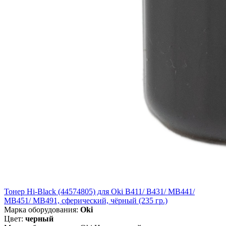
Тонер Hi-Black (44574805) для Oki B411/ B431/ MB441/
MB451/ MB491, сферический, чёрный (235 гр.)
Марка оборудования:
Oki
Цвет:
черный