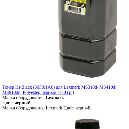
Тонер Hi-Black (50F0HA0) для Lexmark MS310d/ MS410d/
MS810dn, Polyester, чёрный (750 гр.)
Марка оборудования:
Lexmark
Цвет:
черный
Марка оборудования: Lexmark Цвет: черный