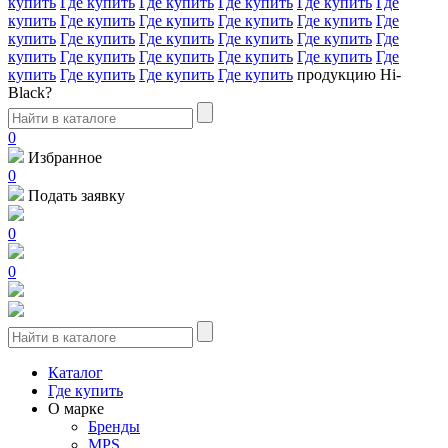
купить
Где купить
Где купить
Где купить
Где купить
Где
купить
Где купить
Где купить
Где купить
Где купить
Где
купить
Где купить
Где купить
Где купить
Где купить
Где
купить
Где купить
Где купить
Где купить
Где купить
Где
купить
Где купить
Где купить
Где купить
продукцию Hi-
Black?
0
Избранное
0
Подать заявку
0
0
Каталог
Где купить
О марке
Бренды
MPS