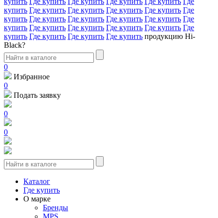
купить
Где купить
Где купить
Где купить
Где купить
Где
купить
Где купить
Где купить
Где купить
Где купить
Где
купить
Где купить
Где купить
Где купить
Где купить
Где
купить
Где купить
Где купить
Где купить
Где купить
Где
купить
Где купить
Где купить
Где купить
продукцию Hi-
Black?
0
Избранное
0
Подать заявку
0
0
Каталог
Где купить
О марке
Бренды
MPS