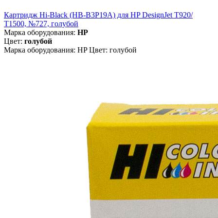
Картридж Hi-Black (HB-B3P19A) для HP DesignJet T920/
T1500, №727, голубой
Марка оборудования:
HP
Цвет:
голубой
Марка оборудования: HP Цвет: голубой