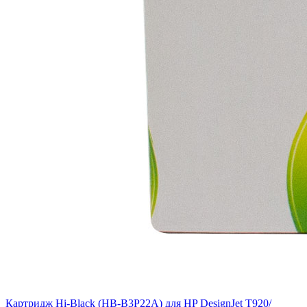
Картридж Hi-Black (HB-B3P22A) для HP DesignJet T920/