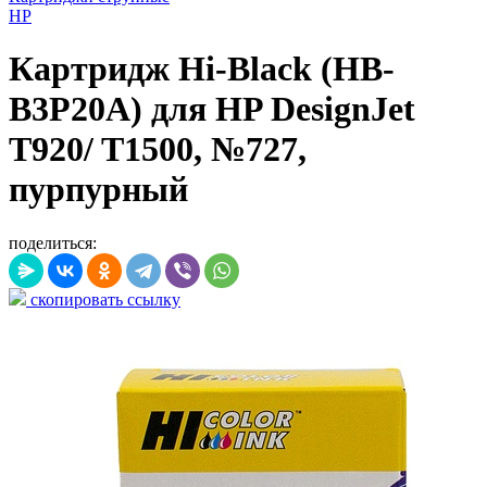
HP
Картридж Hi-Black (HB-
B3P20A) для HP DesignJet
T920/ T1500, №727,
пурпурный
поделиться:
скопировать ссылку