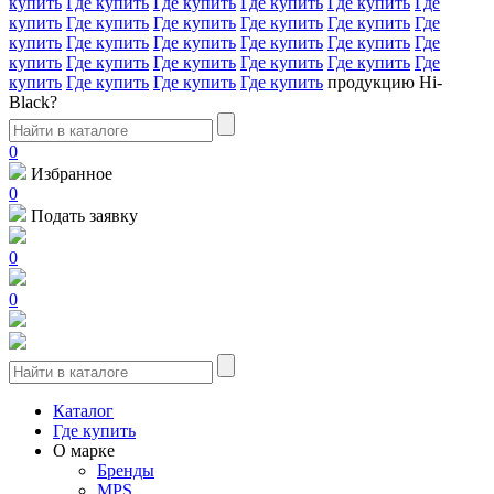
купить
Где купить
Где купить
Где купить
Где купить
Где
купить
Где купить
Где купить
Где купить
Где купить
Где
купить
Где купить
Где купить
Где купить
Где купить
Где
купить
Где купить
Где купить
Где купить
Где купить
Где
купить
Где купить
Где купить
Где купить
продукцию Hi-
Black?
0
Избранное
0
Подать заявку
0
0
Каталог
Где купить
О марке
Бренды
MPS