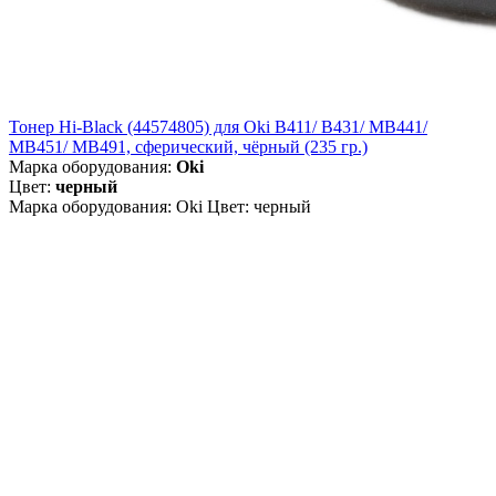
Тонер Hi-Black (44574805) для Oki B411/ B431/ MB441/
MB451/ MB491, сферический, чёрный (235 гр.)
Марка оборудования:
Oki
Цвет:
черный
Марка оборудования: Oki Цвет: черный