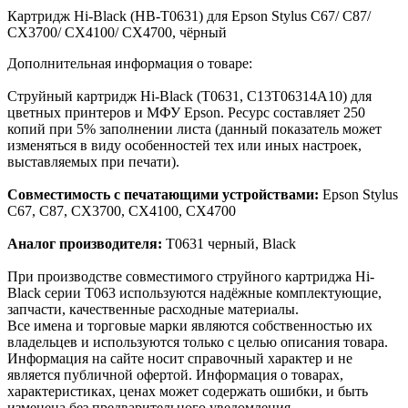
Картридж Hi-Black (HB-T0631) для Epson Stylus C67/ C87/
CX3700/ CX4100/ CX4700, чёрный
Дополнительная информация о товаре:
Струйный картридж Hi-Black (T0631, C13T06314A10) для
цветных принтеров и МФУ Epson. Ресурс составляет 250
копий при 5% заполнении листа (данный показатель может
изменяться в виду особенностей тех или иных настроек,
выставляемых при печати).
Совместимость с печатающими устройствами:
Epson Stylus
C67, C87, CX3700, CX4100, CX4700
Аналог производителя:
T0631 черный, Black
При производстве совместимого струйного картриджа Hi-
Black серии T063 используются надёжные комплектующие,
запчасти, качественные расходные материалы.
Все имена и торговые марки являются собственностью их
владельцев и используются только с целью описания товара.
Информация на сайте носит справочный характер и не
является публичной офертой. Информация о товарах,
характеристиках, ценах может содержать ошибки, и быть
изменена без предварительного уведомления.