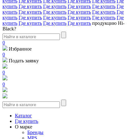
купить
Где купить
Где купить
Где купить
Где купить
Где
купить
Где купить
Где купить
Где купить
Где купить
Где
купить
Где купить
Где купить
Где купить
Где купить
Где
купить
Где купить
Где купить
Где купить
Где купить
Где
купить
Где купить
Где купить
Где купить
продукцию Hi-
Black?
0
Избранное
0
Подать заявку
0
0
Каталог
Где купить
О марке
Бренды
MPS