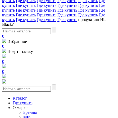
купить
Где купить
Где купить
Где купить
Где купить
Где
купить
Где купить
Где купить
Где купить
Где купить
Где
купить
Где купить
Где купить
Где купить
Где купить
Где
купить
Где купить
Где купить
Где купить
Где купить
Где
купить
Где купить
Где купить
Где купить
продукцию Hi-
Black?
0
Избранное
0
Подать заявку
0
0
Каталог
Где купить
О марке
Бренды
MPS