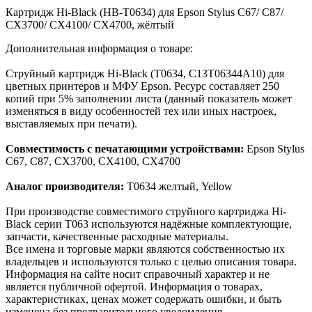
Картридж Hi-Black (HB-T0634) для Epson Stylus C67/ C87/
CX3700/ CX4100/ CX4700, жёлтый
Дополнительная информация о товаре:
Струйный картридж Hi-Black (T0634, C13T06344A10) для
цветных принтеров и МФУ Epson. Ресурс составляет 250
копий при 5% заполнении листа (данный показатель может
изменяться в виду особенностей тех или иных настроек,
выставляемых при печати).
Совместимость с печатающими устройствами:
Epson Stylus
C67, C87, CX3700, CX4100, CX4700
Аналог производителя:
T0634 желтый, Yellow
При производстве совместимого струйного картриджа Hi-
Black серии T063 используются надёжные комплектующие,
запчасти, качественные расходные материалы.
Все имена и торговые марки являются собственностью их
владельцев и используются только с целью описания товара.
Информация на сайте носит справочный характер и не
является публичной офертой. Информация о товарах,
характеристиках, ценах может содержать ошибки, и быть
изменена без предварительного уведомления.