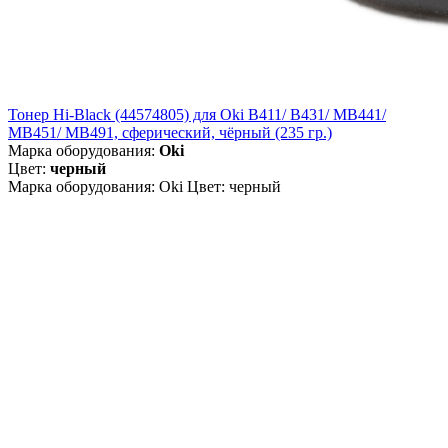
Тонер Hi-Black (44574805) для Oki B411/ B431/ MB441/
MB451/ MB491, сферический, чёрный (235 гр.)
Марка оборудования:
Oki
Цвет:
черный
Марка оборудования: Oki Цвет: черный