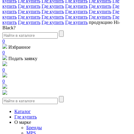
купить
Где купить
Где купить
Где купить
Где купить
Где
купить
Где купить
Где купить
Где купить
Где купить
Где
купить
Где купить
Где купить
Где купить
Где купить
Где
купить
Где купить
Где купить
Где купить
Где купить
Где
купить
Где купить
Где купить
Где купить
продукцию Hi-
Black?
0
Избранное
0
Подать заявку
0
0
Каталог
Где купить
О марке
Бренды
MPS