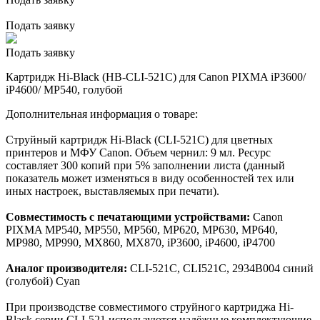
Подать заявку
Подать заявку
Картридж Hi-Black (HB-CLI-521C) для Canon PIXMA iP3600/
iP4600/ MP540, голубой
Дополнительная информация о товаре:
Струйный картридж Hi-Black (CLI-521C) для цветных
принтеров и МФУ Canon. Объем чернил: 9 мл. Ресурс
составляет 300 копий при 5% заполнении листа (данный
показатель может изменяться в виду особенностей тех или
иных настроек, выставляемых при печати).
Совместимость с печатающими устройствами:
Canon
PIXMA MP540, MP550, MP560, MP620, MP630, MP640,
MP980, MP990, MX860, MX870, iP3600, iP4600, iP4700
Аналог производителя:
CLI-521C, CLI521C, 2934B004 синий
(голубой) Cyan
При производстве совместимого струйного картриджа Hi-
Black серии CLI-521 используются надёжные комплектующие,