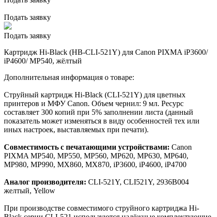
Подать заявку
Подать заявку
Картридж Hi-Black (HB-CLI-521Y) для Canon PIXMA iP3600/
iP4600/ MP540, жёлтый
Дополнительная информация о товаре:
Струйный картридж Hi-Black (CLI-521Y) для цветных
принтеров и МФУ Canon. Объем чернил: 9 мл. Ресурс
составляет 300 копий при 5% заполнении листа (данный
показатель может изменяться в виду особенностей тех или
иных настроек, выставляемых при печати).
Совместимость с печатающими устройствами:
Canon
PIXMA MP540, MP550, MP560, MP620, MP630, MP640,
MP980, MP990, MX860, MX870, iP3600, iP4600, iP4700
Аналог производителя:
CLI-521Y, CLI521Y, 2936B004
желтый, Yellow
При производстве совместимого струйного картриджа Hi-
Black серии CLI-521 используются надёжные комплектующие,