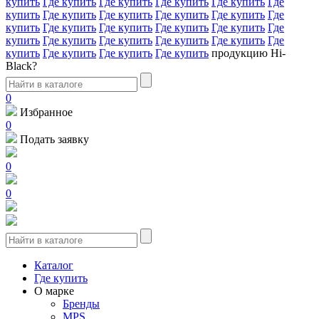
купить
Где купить
Где купить
Где купить
Где купить
Где
купить
Где купить
Где купить
Где купить
Где купить
Где
купить
Где купить
Где купить
Где купить
Где купить
Где
купить
Где купить
Где купить
Где купить
Где купить
Где
купить
Где купить
Где купить
Где купить
продукцию Hi-
Black?
0
Избранное
0
Подать заявку
0
0
Каталог
Где купить
О марке
Бренды
MPS