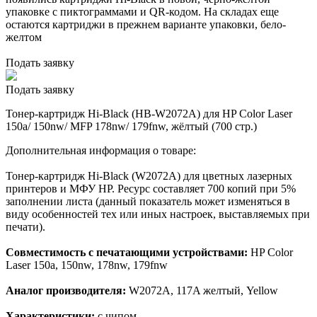
упаковке с пиктограммами и QR-кодом. На складах еще
остаются картриджи в прежнем варианте упаковки, бело-
желтом
Подать заявку
Подать заявку
Тонер-картридж Hi-Black (HB-W2072A) для HP Color Laser
150a/ 150nw/ MFP 178nw/ 179fnw, жёлтый (700 стр.)
Дополнительная информация о товаре:
Тонер-картридж Hi-Black (W2072A) для цветных лазерных
принтеров и МФУ HP. Ресурс составляет 700 копий при 5%
заполнении листа (данный показатель может изменяться в
виду особенностей тех или иных настроек, выставляемых при
печати).
Совместимость с печатающими устройствами:
HP Color
Laser 150a, 150nw, 178nw, 179fnw
Аналог производителя:
W2072A, 117A желтый, Yellow
Характеристики:
с чипом