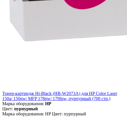
Тонер-картридж Hi-Black (HB-W2073A) для HP Color Laser
150a/ 150nw/ MFP 178nw/ 179fnw, пурпурный (700 стр.)
Марка оборудования:
HP
Цвет:
пурпурный
Марка оборудования: HP Цвет: пурпурный