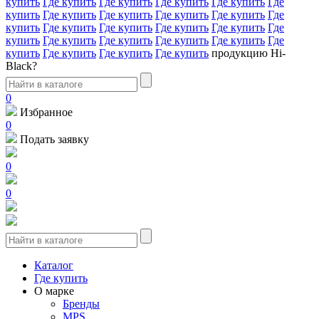
купить
Где купить
Где купить
Где купить
Где купить
Где
купить
Где купить
Где купить
Где купить
Где купить
Где
купить
Где купить
Где купить
Где купить
Где купить
Где
купить
Где купить
Где купить
Где купить
Где купить
Где
купить
Где купить
Где купить
Где купить
продукцию Hi-
Black?
0
Избранное
0
Подать заявку
0
0
Каталог
Где купить
О марке
Бренды
MPS