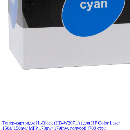
Тонер-картридж Hi-Black (HB-W2071A) для HP Color Laser
150a/ 150nw/ MFP 178nw/ 179fnw, голубой (700 стр.)