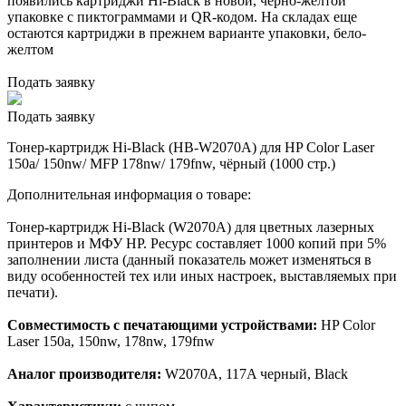
появились картриджи Hi-Black в новой, черно-желтой
упаковке с пиктограммами и QR-кодом. На складах еще
остаются картриджи в прежнем варианте упаковки, бело-
желтом
Подать заявку
Подать заявку
Тонер-картридж Hi-Black (HB-W2070A) для HP Color Laser
150a/ 150nw/ MFP 178nw/ 179fnw, чёрный (1000 стр.)
Дополнительная информация о товаре:
Тонер-картридж Hi-Black (W2070A) для цветных лазерных
принтеров и МФУ HP. Ресурс составляет 1000 копий при 5%
заполнении листа (данный показатель может изменяться в
виду особенностей тех или иных настроек, выставляемых при
печати).
Совместимость с печатающими устройствами:
HP Color
Laser 150a, 150nw, 178nw, 179fnw
Аналог производителя:
W2070A, 117A черный, Black