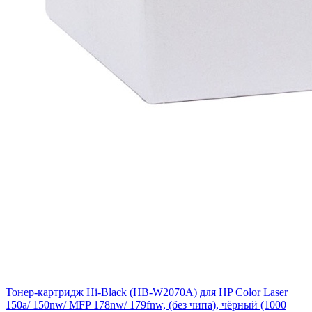
Тонер-картридж Hi-Black (HB-W2070A) для HP Color Laser
150a/ 150nw/ MFP 178nw/ 179fnw, (без чипа), чёрный (1000