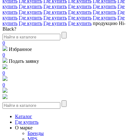
купить
Где купить
Где купить
Где купить
Где купить
Где
купить
Где купить
Где купить
Где купить
Где купить
Где
купить
Где купить
Где купить
Где купить
Где купить
Где
купить
Где купить
Где купить
Где купить
Где купить
Где
купить
Где купить
Где купить
Где купить
продукцию Hi-
Black?
0
Избранное
0
Подать заявку
0
0
Каталог
Где купить
О марке
Бренды
MPS