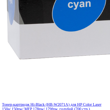
Тонер-картридж Hi-Black (HB-W2071A) для HP Color Laser
150a/ 150nw/ MFP 178nw/ 179fnw, голубой (700 стр.)