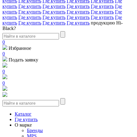
купить
Где купить
Где купить
Где купить
Где купить
Где
купить
Где купить
Где купить
Где купить
Где купить
Где
купить
Где купить
Где купить
Где купить
Где купить
Где
купить
Где купить
Где купить
Где купить
Где купить
Где
купить
Где купить
Где купить
Где купить
продукцию Hi-
Black?
0
Избранное
0
Подать заявку
0
0
Каталог
Где купить
О марке
Бренды
MPS