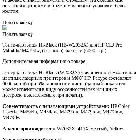
остаются картриджи в прежнем варианте упаковки, бело-
желтом
Подать заявку
Подать заявку
Тонер-картридж Hi-Black (HB-W2032X) для HP CLJ Pro
M454dn/ M479dw, (без чипа), жёлтый (6000 стр.)
Дополнительная информация о товаре:
Тонер-картридж Hi-Black (W2032X) увеличенной ёмкости для
цветных лазерных принтеров и МФУ HP. Ресурс составляет
6000 копий при 5% заполнении листа (данный показатель
может изменяться в виду особенностей тех или иных
настроек, выставляемых при печати).
Совместимость с печатающими устройствами:
HP Color
LaserJet M454dn, M454dw, M479fdn, M479fdw, M479fnw,
M479dw
Аналог производителя:
W2032X, 415X желтый, Yellow
Характеристики:
без чипа