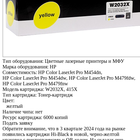
Тип оборудования:
Цветные лазерные принтеры и МФУ
Марка оборудования:
HP
Совместимость:
HP Color LaserJet Pro M454dn,
HP Color LaserJet Pro M454dw,
HP Color LaserJet Pro M479fdw,
HP Color LaserJet Pro M479fnw
Модель картриджа:
W2032X, 415X
Тип картриджа:
Тонер-картридж
Цвет:
желтый
Наличие чипа:
нет
Ресурс картриджа:
6000 копий
Подать заявку
Обратите внимание, что в 3 квартале 2024 года на рынке
появились картриджи Hi-Black в новой, черно-желтой
упаковке с пиктограммами и QR-кодом. На складах еще