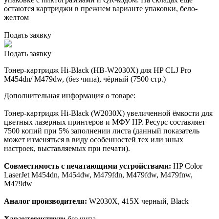
остаются картриджи в прежнем варианте упаковки, бело-
желтом
Подать заявку
Подать заявку
Тонер-картридж Hi-Black (HB-W2030X) для HP CLJ Pro
M454dn/ M479dw, (без чипа), чёрный (7500 стр.)
Дополнительная информация о товаре:
Тонер-картридж Hi-Black (W2030X) увеличенной ёмкости для
цветных лазерных принтеров и МФУ HP. Ресурс составляет
7500 копий при 5% заполнении листа (данный показатель
может изменяться в виду особенностей тех или иных
настроек, выставляемых при печати).
Совместимость с печатающими устройствами:
HP Color
LaserJet M454dn, M454dw, M479fdn, M479fdw, M479fnw,
M479dw
Аналог производителя:
W2030X, 415X черный, Black
Характеристики:
без чипа