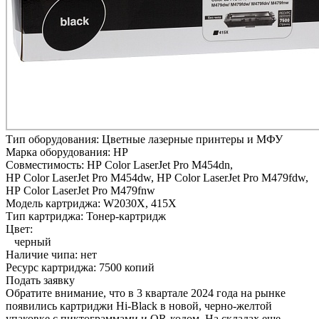
Тип оборудования:
Цветные лазерные принтеры и МФУ
Марка оборудования:
HP
Совместимость:
HP Color LaserJet Pro M454dn,
HP Color LaserJet Pro M454dw,
HP Color LaserJet Pro M479fdw,
HP Color LaserJet Pro M479fnw
Модель картриджа:
W2030X, 415X
Тип картриджа:
Тонер-картридж
Цвет:
черный
Наличие чипа:
нет
Ресурс картриджа:
7500 копий
Подать заявку
Обратите внимание, что в 3 квартале 2024 года на рынке
появились картриджи Hi-Black в новой, черно-желтой
упаковке с пиктограммами и QR-кодом. На складах еще