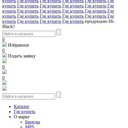
купить
Где купить
Где купить
Где купить
Где купить
Где
купить
Где купить
Где купить
Где купить
Где купить
Где
купить
Где купить
Где купить
Где купить
Где купить
Где
купить
Где купить
Где купить
Где купить
Где купить
Где
купить
Где купить
Где купить
Где купить
продукцию Hi-
Black?
0
Избранное
0
Подать заявку
0
0
Каталог
Где купить
О марке
Бренды
MPS