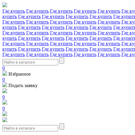
Где купить
Где купить
Где купить
Где купить
Где купить
Где ку
купить
Где купить
Где купить
Где купить
Где купить
Где купит
Где купить
Где купить
Где купить
Где купить
Где купить
Где ку
купить
Где купить
Где купить
Где купить
Где купить
Где купит
Где купить
Где купить
Где купить
Где купить
Где купить
Где ку
купить
Где купить
Где купить
Где купить
Где купить
Где купит
Где купить
Где купить
Где купить
Где купить
Где купить
Где ку
купить
Где купить
Где купить
Где купить
Где купить
Где купит
Где купить
Где купить
Где купить
Где купить
Где купить
Где ку
0
Избранное
0
Подать заявку
0
0