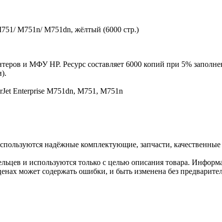
751/ M751n/ M751dn, жёлтый (6000 стр.)
теров и МФУ HP. Ресурс составляет 6000 копий при 5% заполнен
).
rJet Enterprise M751dn, M751, M751n
спользуются надёжные комплектующие, запчасти, качественные
льцев и используются только с целью описания товара. Информа
ценах может содержать ошибки, и быть изменена без предварите