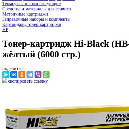
Термоузлы и комплектующие
Средства и материалы для сервиса
Матричные картриджи
Заправочные наборы и комплекты
Картриджи, тонер-картриджи
HP
Тонер-картридж Hi-Black (HB
жёлтый (6000 стр.)
поделиться:
скопировать ссылку