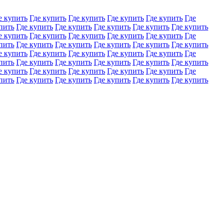
е купить
Где купить
Где купить
Где купить
Где купить
Где
пить
Где купить
Где купить
Где купить
Где купить
Где купить
е купить
Где купить
Где купить
Где купить
Где купить
Где
пить
Где купить
Где купить
Где купить
Где купить
Где купить
е купить
Где купить
Где купить
Где купить
Где купить
Где
пить
Где купить
Где купить
Где купить
Где купить
Где купить
е купить
Где купить
Где купить
Где купить
Где купить
Где
пить
Где купить
Где купить
Где купить
Где купить
Где купить