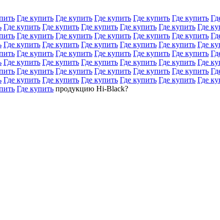
пить
Где купить
Где купить
Где купить
Где купить
Где купить
Гд
ь
Где купить
Где купить
Где купить
Где купить
Где купить
Где ку
пить
Где купить
Где купить
Где купить
Где купить
Где купить
Гд
ь
Где купить
Где купить
Где купить
Где купить
Где купить
Где ку
пить
Где купить
Где купить
Где купить
Где купить
Где купить
Гд
ь
Где купить
Где купить
Где купить
Где купить
Где купить
Где ку
пить
Где купить
Где купить
Где купить
Где купить
Где купить
Гд
ь
Где купить
Где купить
Где купить
Где купить
Где купить
Где ку
пить
Где купить
продукцию Hi-Black?