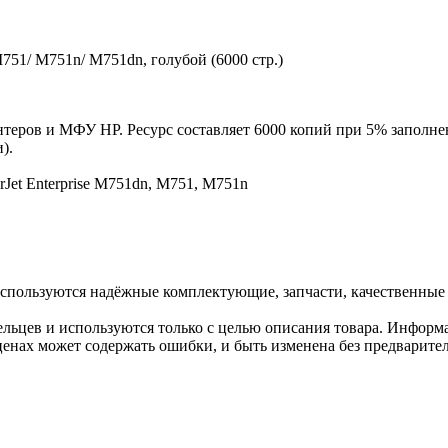
751/ M751n/ M751dn, голубой (6000 стр.)
теров и МФУ HP. Ресурс составляет 6000 копий при 5% заполнен
).
rJet Enterprise M751dn, M751, M751n
спользуются надёжные комплектующие, запчасти, качественные
льцев и используются только с целью описания товара. Информа
ценах может содержать ошибки, и быть изменена без предварите