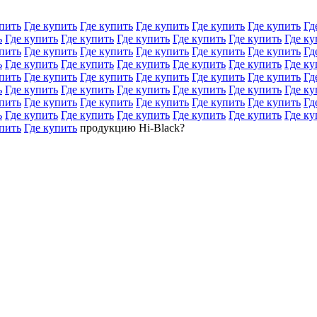
пить
Где купить
Где купить
Где купить
Где купить
Где купить
Гд
ь
Где купить
Где купить
Где купить
Где купить
Где купить
Где ку
пить
Где купить
Где купить
Где купить
Где купить
Где купить
Гд
ь
Где купить
Где купить
Где купить
Где купить
Где купить
Где ку
пить
Где купить
Где купить
Где купить
Где купить
Где купить
Гд
ь
Где купить
Где купить
Где купить
Где купить
Где купить
Где ку
пить
Где купить
Где купить
Где купить
Где купить
Где купить
Гд
ь
Где купить
Где купить
Где купить
Где купить
Где купить
Где ку
пить
Где купить
продукцию Hi-Black?