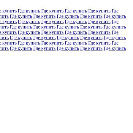
е купить
Где купить
Где купить
Где купить
Где купить
Где
пить
Где купить
Где купить
Где купить
Где купить
Где купить
е купить
Где купить
Где купить
Где купить
Где купить
Где
пить
Где купить
Где купить
Где купить
Где купить
Где купить
е купить
Где купить
Где купить
Где купить
Где купить
Где
пить
Где купить
Где купить
Где купить
Где купить
Где купить
е купить
Где купить
Где купить
Где купить
Где купить
Где
пить
Где купить
Где купить
Где купить
Где купить
Где купить