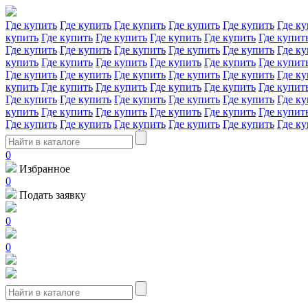
Где купить
Где купить
Где купить
Где купить
Где купить
Где ку
купить
Где купить
Где купить
Где купить
Где купить
Где купит
Где купить
Где купить
Где купить
Где купить
Где купить
Где ку
купить
Где купить
Где купить
Где купить
Где купить
Где купит
Где купить
Где купить
Где купить
Где купить
Где купить
Где ку
купить
Где купить
Где купить
Где купить
Где купить
Где купит
Где купить
Где купить
Где купить
Где купить
Где купить
Где ку
купить
Где купить
Где купить
Где купить
Где купить
Где купит
Где купить
Где купить
Где купить
Где купить
Где купить
Где ку
0
Избранное
0
Подать заявку
0
0