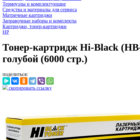
Термоузлы и комплектующие
Средства и материалы для сервиса
Матричные картриджи
Заправочные наборы и комплекты
Картриджи, тонер-картриджи
HP
Тонер-картридж Hi-Black (HB
голубой (6000 стр.)
поделиться:
скопировать ссылку