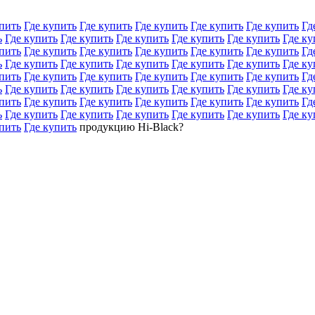
пить
Где купить
Где купить
Где купить
Где купить
Где купить
Гд
ь
Где купить
Где купить
Где купить
Где купить
Где купить
Где ку
пить
Где купить
Где купить
Где купить
Где купить
Где купить
Гд
ь
Где купить
Где купить
Где купить
Где купить
Где купить
Где ку
пить
Где купить
Где купить
Где купить
Где купить
Где купить
Гд
ь
Где купить
Где купить
Где купить
Где купить
Где купить
Где ку
пить
Где купить
Где купить
Где купить
Где купить
Где купить
Гд
ь
Где купить
Где купить
Где купить
Где купить
Где купить
Где ку
пить
Где купить
продукцию Hi-Black?