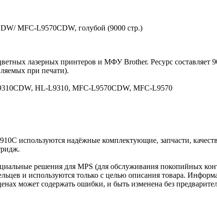
0CDW/ MFC-L9570CDW, голубой (9000 стр.)
цветных лазерных принтеров и МФУ Brother. Ресурс составляет 
вляемых при печати).
L9310CDW, HL-L9310, MFC-L9570CDW, MFC-L9570
-910C используются надёжные комплектующие, запчасти, качест
тридж.
циальные решения для MPS (для обслуживания покопийных конт
льцев и используются только с целью описания товара. Информа
ценах может содержать ошибки, и быть изменена без предварите