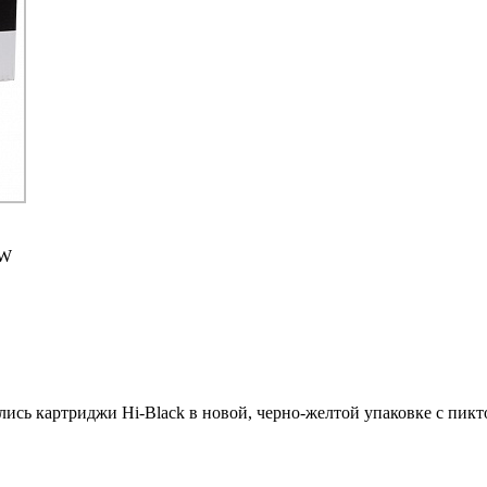
DW
ились картриджи Hi-Black в новой, черно-желтой упаковке с пи