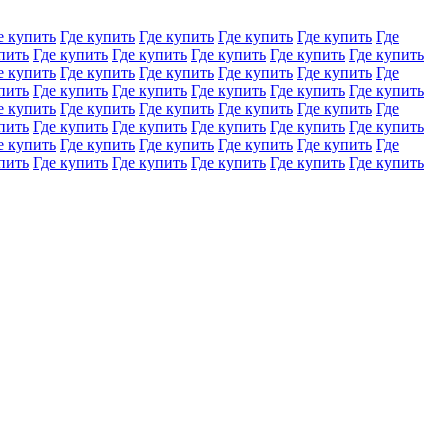
е купить
Где купить
Где купить
Где купить
Где купить
Где
пить
Где купить
Где купить
Где купить
Где купить
Где купить
е купить
Где купить
Где купить
Где купить
Где купить
Где
пить
Где купить
Где купить
Где купить
Где купить
Где купить
е купить
Где купить
Где купить
Где купить
Где купить
Где
пить
Где купить
Где купить
Где купить
Где купить
Где купить
е купить
Где купить
Где купить
Где купить
Где купить
Где
пить
Где купить
Где купить
Где купить
Где купить
Где купить