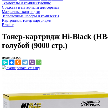
Термоузлы и комплектующие
Средства и материалы для сервиса
Матричные картриджи
Заправочные наборы и комплекты
Картриджи, тонер-картриджи
Brother
Тонер-картридж Hi-Black (H
голубой (9000 стр.)
поделиться:
скопировать ссылку