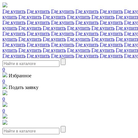
Где купить
Где купить
Где купить
Где купить
Где купить
Где ку
купить
Где купить
Где купить
Где купить
Где купить
Где купит
Где купить
Где купить
Где купить
Где купить
Где купить
Где ку
купить
Где купить
Где купить
Где купить
Где купить
Где купит
Где купить
Где купить
Где купить
Где купить
Где купить
Где ку
купить
Где купить
Где купить
Где купить
Где купить
Где купит
Где купить
Где купить
Где купить
Где купить
Где купить
Где ку
купить
Где купить
Где купить
Где купить
Где купить
Где купит
Где купить
Где купить
Где купить
Где купить
Где купить
Где ку
0
Избранное
0
Подать заявку
0
0