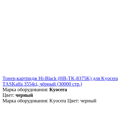
Тонер-картридж Hi-Black (HB-TK-8375K) для Kyocera
TASKalfa 3554ci, чёрный (30000 стр.)
Марка оборудования:
Kyocera
Цвет:
черный
Марка оборудования: Kyocera Цвет: черный