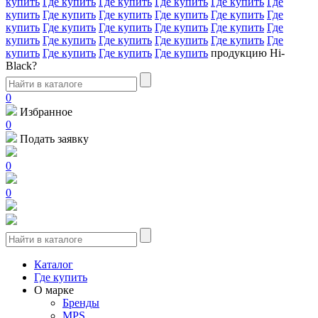
купить
Где купить
Где купить
Где купить
Где купить
Где
купить
Где купить
Где купить
Где купить
Где купить
Где
купить
Где купить
Где купить
Где купить
Где купить
Где
купить
Где купить
Где купить
Где купить
Где купить
Где
купить
Где купить
Где купить
Где купить
продукцию Hi-
Black?
0
Избранное
0
Подать заявку
0
0
Каталог
Где купить
О марке
Бренды
MPS