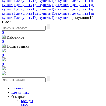
купить
Где купить
Где купить
Где купить
Где купить
Где
купить
Где купить
Где купить
Где купить
Где купить
Где
купить
Где купить
Где купить
Где купить
Где купить
Где
купить
Где купить
Где купить
Где купить
Где купить
Где
купить
Где купить
Где купить
Где купить
продукцию Hi-
Black?
0
Избранное
0
Подать заявку
0
0
Каталог
Где купить
О марке
Бренды
MPS