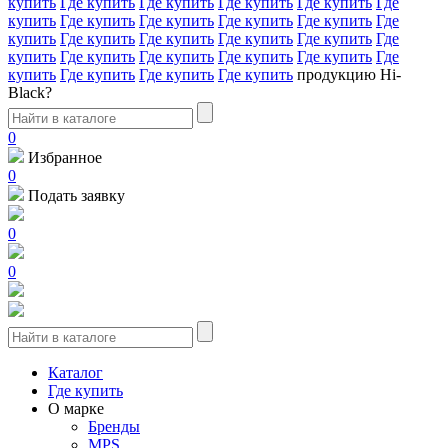
купить
Где купить
Где купить
Где купить
Где купить
Где
купить
Где купить
Где купить
Где купить
Где купить
Где
купить
Где купить
Где купить
Где купить
Где купить
Где
купить
Где купить
Где купить
Где купить
Где купить
Где
купить
Где купить
Где купить
Где купить
продукцию Hi-
Black?
0
Избранное
0
Подать заявку
0
0
Каталог
Где купить
О марке
Бренды
MPS