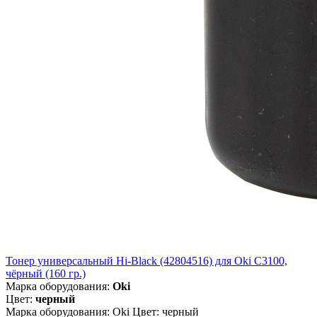
Тонер универсальный Hi-Black (42804516) для Oki С3100,
чёрный (160 гр.)
Марка оборудования:
Oki
Цвет:
черный
Марка оборудования: Oki Цвет: черный