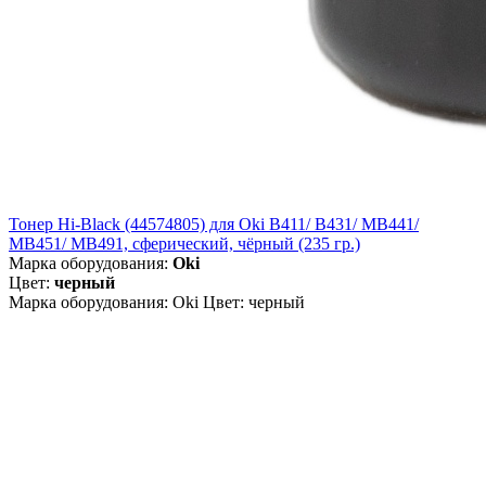
Тонер Hi-Black (44574805) для Oki B411/ B431/ MB441/
MB451/ MB491, сферический, чёрный (235 гр.)
Марка оборудования:
Oki
Цвет:
черный
Марка оборудования: Oki Цвет: черный