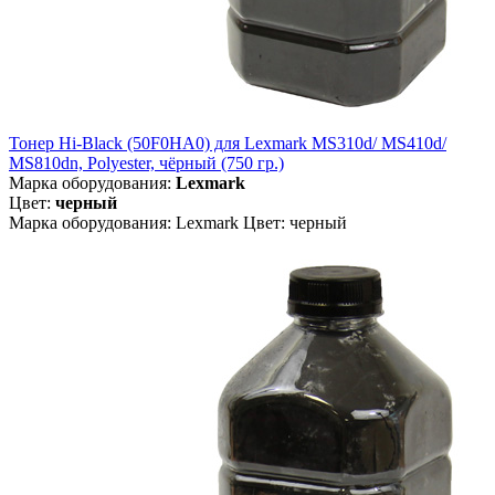
Тонер Hi-Black (50F0HA0) для Lexmark MS310d/ MS410d/
MS810dn, Polyester, чёрный (750 гр.)
Марка оборудования:
Lexmark
Цвет:
черный
Марка оборудования: Lexmark Цвет: черный