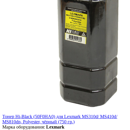
Тонер Hi-Black (50F0HA0) для Lexmark MS310d/ MS410d/
MS810dn, Polyester, чёрный (750 гр.)
Марка оборудования:
Lexmark