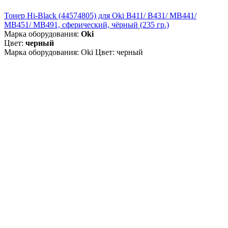
Тонер Hi-Black (44574805) для Oki B411/ B431/ MB441/
MB451/ MB491, сферический, чёрный (235 гр.)
Марка оборудования:
Oki
Цвет:
черный
Марка оборудования: Oki Цвет: черный