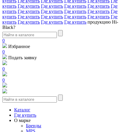
купить
Где купить
Где купить
Где купить
Где купить
Где
купить
Где купить
Где купить
Где купить
Где купить
Где
купить
Где купить
Где купить
Где купить
Где купить
Где
купить
Где купить
Где купить
Где купить
Где купить
Где
купить
Где купить
Где купить
Где купить
продукцию Hi-
Black?
0
Избранное
0
Подать заявку
0
0
Каталог
Где купить
О марке
Бренды
MPS