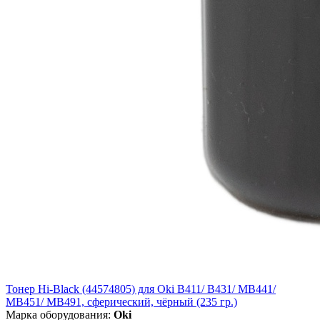
Тонер Hi-Black (44574805) для Oki B411/ B431/ MB441/
MB451/ MB491, сферический, чёрный (235 гр.)
Марка оборудования:
Oki