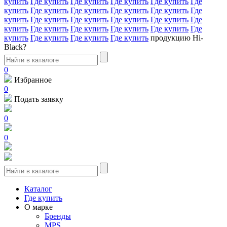
купить
Где купить
Где купить
Где купить
Где купить
Где
купить
Где купить
Где купить
Где купить
Где купить
Где
купить
Где купить
Где купить
Где купить
Где купить
Где
купить
Где купить
Где купить
Где купить
Где купить
Где
купить
Где купить
Где купить
Где купить
продукцию Hi-
Black?
0
Избранное
0
Подать заявку
0
0
Каталог
Где купить
О марке
Бренды
MPS