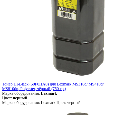
Тонер Hi-Black (50F0HA0) для Lexmark MS310d/ MS410d/
MS810dn, Polyester, чёрный (750 гр.)
Марка оборудования:
Lexmark
Цвет:
черный
Марка оборудования: Lexmark Цвет: черный