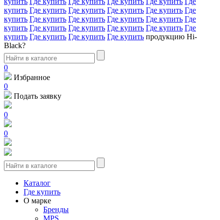
купить
Где купить
Где купить
Где купить
Где купить
Где
купить
Где купить
Где купить
Где купить
Где купить
Где
купить
Где купить
Где купить
Где купить
Где купить
Где
купить
Где купить
Где купить
Где купить
Где купить
Где
купить
Где купить
Где купить
Где купить
продукцию Hi-
Black?
0
Избранное
0
Подать заявку
0
0
Каталог
Где купить
О марке
Бренды
MPS