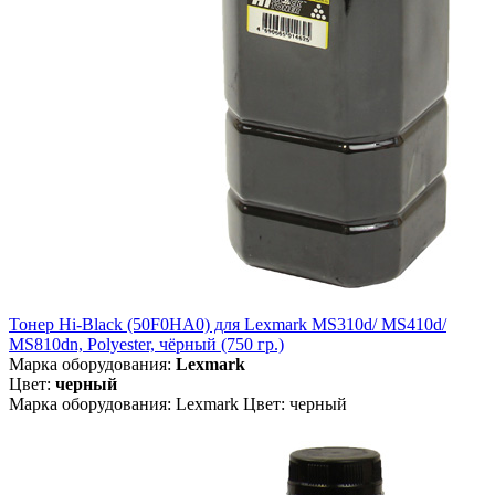
Тонер Hi-Black (50F0HA0) для Lexmark MS310d/ MS410d/
MS810dn, Polyester, чёрный (750 гр.)
Марка оборудования:
Lexmark
Цвет:
черный
Марка оборудования: Lexmark Цвет: черный