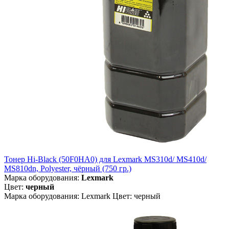
Тонер Hi-Black (50F0HA0) для Lexmark MS310d/ MS410d/
MS810dn, Polyester, чёрный (750 гр.)
Марка оборудования:
Lexmark
Цвет:
черный
Марка оборудования: Lexmark Цвет: черный