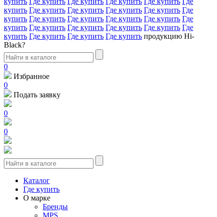
купить
Где купить
Где купить
Где купить
Где купить
Где
купить
Где купить
Где купить
Где купить
Где купить
Где
купить
Где купить
Где купить
Где купить
Где купить
Где
купить
Где купить
Где купить
Где купить
Где купить
Где
купить
Где купить
Где купить
Где купить
продукцию Hi-
Black?
0
Избранное
0
Подать заявку
0
0
Каталог
Где купить
О марке
Бренды
MPS