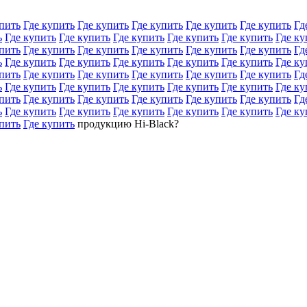
пить
Где купить
Где купить
Где купить
Где купить
Где купить
Гд
ь
Где купить
Где купить
Где купить
Где купить
Где купить
Где ку
пить
Где купить
Где купить
Где купить
Где купить
Где купить
Гд
ь
Где купить
Где купить
Где купить
Где купить
Где купить
Где ку
пить
Где купить
Где купить
Где купить
Где купить
Где купить
Гд
ь
Где купить
Где купить
Где купить
Где купить
Где купить
Где ку
пить
Где купить
Где купить
Где купить
Где купить
Где купить
Гд
ь
Где купить
Где купить
Где купить
Где купить
Где купить
Где ку
пить
Где купить
продукцию Hi-Black?