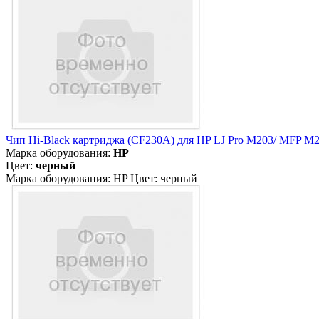
Чип Hi-Black картриджа (CF230A) для HP LJ Pro M203/ MFP M22
Марка оборудования:
HP
Цвет:
черный
Марка оборудования: HP Цвет: черный