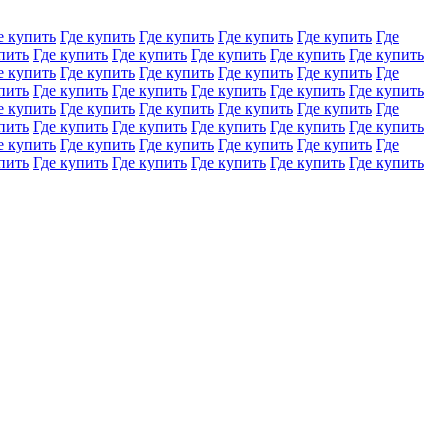
е купить
Где купить
Где купить
Где купить
Где купить
Где
пить
Где купить
Где купить
Где купить
Где купить
Где купить
е купить
Где купить
Где купить
Где купить
Где купить
Где
пить
Где купить
Где купить
Где купить
Где купить
Где купить
е купить
Где купить
Где купить
Где купить
Где купить
Где
пить
Где купить
Где купить
Где купить
Где купить
Где купить
е купить
Где купить
Где купить
Где купить
Где купить
Где
пить
Где купить
Где купить
Где купить
Где купить
Где купить