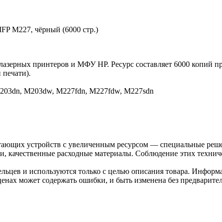
FP M227, чёрный (6000 стр.)
азерных принтеров и МФУ HP. Ресурс составляет 6000 копий пр
 печати).
M203dn, M203dw, M227fdn, M227fdw, M227sdn
тающих устройств с увеличенным ресурсом — специальные реше
, качественные расходные материалы. Соблюдение этих техниче
льцев и используются только с целью описания товара. Информа
ценах может содержать ошибки, и быть изменена без предварите