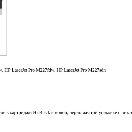
w,
HP LaserJet Pro M227fdw,
HP LaserJet Pro M227sdn
ились картриджи Hi-Black в новой, черно-желтой упаковке с пи