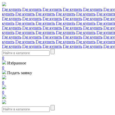
Где купить
Где купить
Где купить
Где купить
Где купить
Где ку
купить
Где купить
Где купить
Где купить
Где купить
Где купит
Где купить
Где купить
Где купить
Где купить
Где купить
Где ку
купить
Где купить
Где купить
Где купить
Где купить
Где купит
Где купить
Где купить
Где купить
Где купить
Где купить
Где ку
купить
Где купить
Где купить
Где купить
Где купить
Где купит
Где купить
Где купить
Где купить
Где купить
Где купить
Где ку
купить
Где купить
Где купить
Где купить
Где купить
Где купит
Где купить
Где купить
Где купить
Где купить
Где купить
Где ку
0
Избранное
0
Подать заявку
0
0