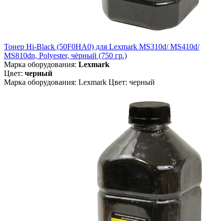
Тонер Hi-Black (50F0HA0) для Lexmark MS310d/ MS410d/
MS810dn, Polyester, чёрный (750 гр.)
Марка оборудования:
Lexmark
Цвет:
черный
Марка оборудования: Lexmark Цвет: черный