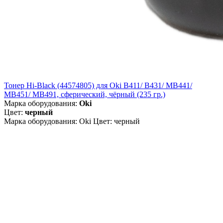
Тонер Hi-Black (44574805) для Oki B411/ B431/ MB441/
MB451/ MB491, сферический, чёрный (235 гр.)
Марка оборудования:
Oki
Цвет:
черный
Марка оборудования: Oki Цвет: черный