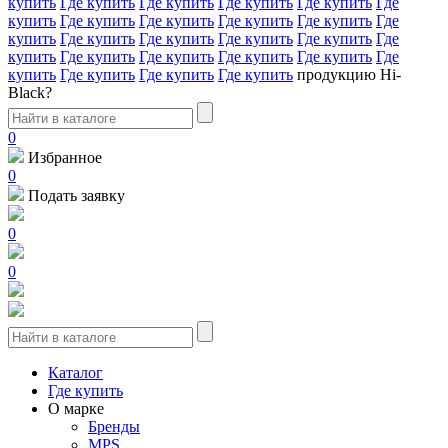
купить
Где купить
Где купить
Где купить
Где купить
Где
купить
Где купить
Где купить
Где купить
Где купить
Где
купить
Где купить
Где купить
Где купить
Где купить
Где
купить
Где купить
Где купить
Где купить
Где купить
Где
купить
Где купить
Где купить
Где купить
продукцию Hi-
Black?
0
Избранное
0
Подать заявку
0
0
Каталог
Где купить
О марке
Бренды
MPS