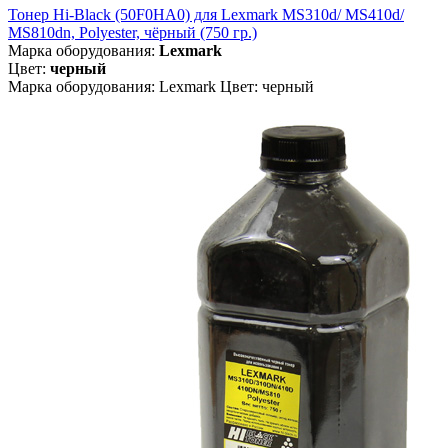
Тонер Hi-Black (50F0HA0) для Lexmark MS310d/ MS410d/
MS810dn, Polyester, чёрный (750 гр.)
Марка оборудования:
Lexmark
Цвет:
черный
Марка оборудования: Lexmark Цвет: черный