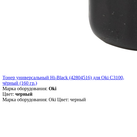
Тонер универсальный Hi-Black (42804516) для Oki С3100,
чёрный (160 гр.)
Марка оборудования:
Oki
Цвет:
черный
Марка оборудования: Oki Цвет: черный