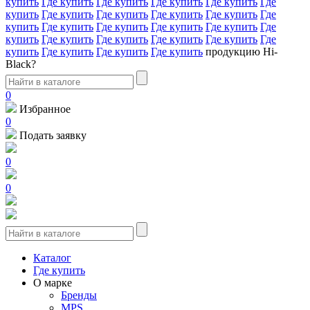
купить
Где купить
Где купить
Где купить
Где купить
Где
купить
Где купить
Где купить
Где купить
Где купить
Где
купить
Где купить
Где купить
Где купить
Где купить
Где
купить
Где купить
Где купить
Где купить
Где купить
Где
купить
Где купить
Где купить
Где купить
продукцию Hi-
Black?
0
Избранное
0
Подать заявку
0
0
Каталог
Где купить
О марке
Бренды
MPS