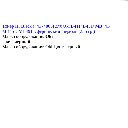
Тонер Hi-Black (44574805) для Oki B411/ B431/ MB441/
MB451/ MB491, сферический, чёрный (235 гр.)
Марка оборудования:
Oki
Цвет:
черный
Марка оборудования: Oki Цвет: черный