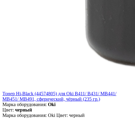
Тонер Hi-Black (44574805) для Oki B411/ B431/ MB441/
MB451/ MB491, сферический, чёрный (235 гр.)
Марка оборудования:
Oki
Цвет:
черный
Марка оборудования: Oki Цвет: черный